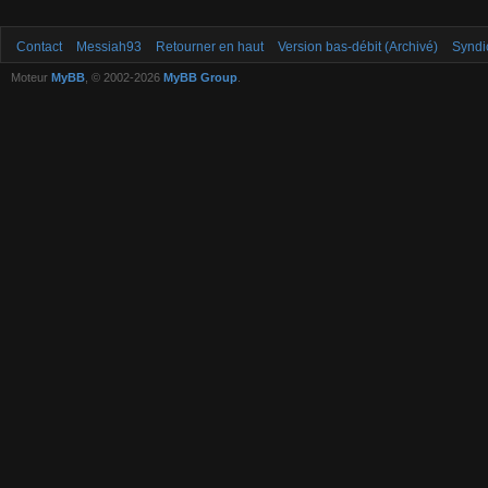
Contact
Messiah93
Retourner en haut
Version bas-débit (Archivé)
Syndi
Moteur
MyBB
, © 2002-2026
MyBB Group
.