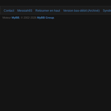
Contact
Messiah93
Retourner en haut
Version bas-débit (Archivé)
Syndi
Moteur
MyBB
, © 2002-2026
MyBB Group
.