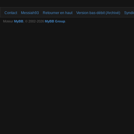
Contact
Messiah93
Retourner en haut
Version bas-débit (Archivé)
Syndi
Moteur
MyBB
, © 2002-2026
MyBB Group
.