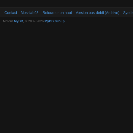
Contact
Messiah93
Retourner en haut
Version bas-débit (Archivé)
Syndi
Moteur
MyBB
, © 2002-2026
MyBB Group
.