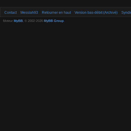
Contact
Messiah93
Retourner en haut
Version bas-débit (Archivé)
Syndi
Moteur
MyBB
, © 2002-2026
MyBB Group
.