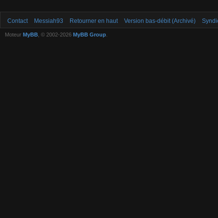
Contact
Messiah93
Retourner en haut
Version bas-débit (Archivé)
Syndi
Moteur
MyBB
, © 2002-2026
MyBB Group
.