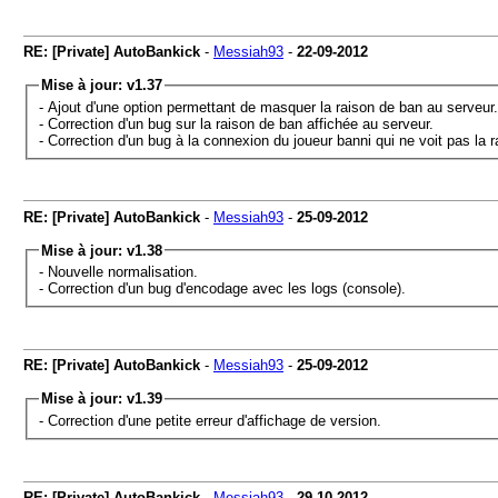
RE: [Private] AutoBankick
-
Messiah93
-
22-09-2012
Mise à jour: v1.37
- Ajout d'une option permettant de masquer la raison de ban au serveur.
- Correction d'un bug sur la raison de ban affichée au serveur.
- Correction d'un bug à la connexion du joueur banni qui ne voit pas la r
RE: [Private] AutoBankick
-
Messiah93
-
25-09-2012
Mise à jour: v1.38
- Nouvelle normalisation.
- Correction d'un bug d'encodage avec les logs (console).
RE: [Private] AutoBankick
-
Messiah93
-
25-09-2012
Mise à jour: v1.39
- Correction d'une petite erreur d'affichage de version.
RE: [Private] AutoBankick
-
Messiah93
-
29-10-2012