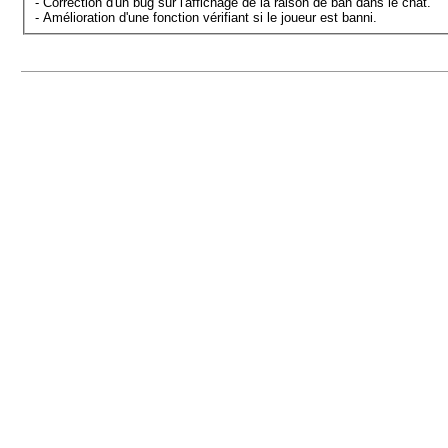
- Correction d'un bug sur l'affichage de la raison de ban dans le chat.
- Amélioration d'une fonction vérifiant si le joueur est banni.