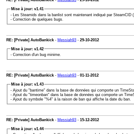
Mise à jour: v1.41
- Les Steamids dans la banlist sont maintenant indiqué par SteamCID
- Correction de quelques bugs.
RE: [Private] AutoBankick
-
Messiah93
-
29-10-2012
Mise à jour: v1.42
- Correction d'un bug minime.
RE: [Private] AutoBankick
-
Messiah93
-
01-11-2012
Mise à jour: v1.43
- Ajout du "bantime" dans la base de données qui comporte un TimeS
- Ajout du "timeonban" dans la base de données qui comporte un Time
- Ajout du symbole "%4" à la raison de ban qui affiche la date du ban.
RE: [Private] AutoBankick
-
Messiah93
-
15-12-2012
Mise à jour: v1.44