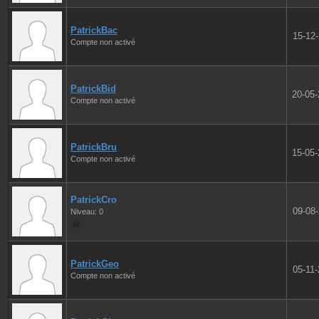
PatrickBac
15-12
Compte non activé
PatrickBid
20-05
Compte non activé
PatrickBru
15-05
Compte non activé
PatrickCro
09-08
Niveau: 0
PatrickGeo
05-11
Compte non activé