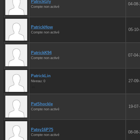
PatrickGly
04-08
Compte non activé
PatrickHow
05-10
Compte non activé
PatrickK94
07-04
Compte non activé
PatrickLin
27-09
Niveau: 0
PatShockle
19-07
Compte non activé
Patsy16P75
08-08
Compte non activé