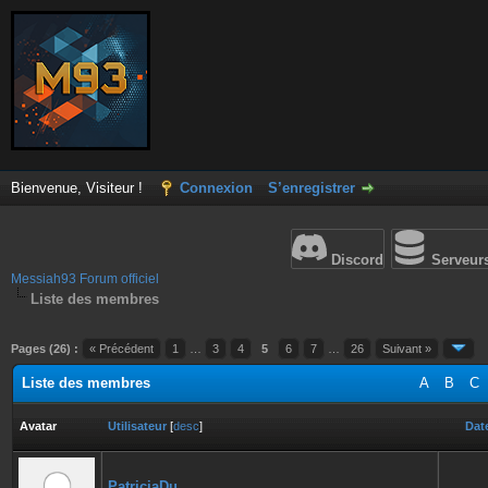
Bienvenue, Visiteur !
Connexion
S’enregistrer
Discord
Serveur
Messiah93 Forum officiel
Liste des membres
Pages (26) :
« Précédent
1
…
3
4
5
6
7
…
26
Suivant »
Liste des membres
A
B
C
Avatar
Utilisateur
[
desc
]
Date
PatriciaDu