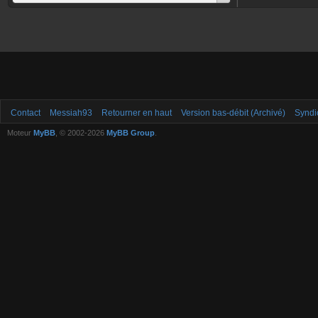
Contact
Messiah93
Retourner en haut
Version bas-débit (Archivé)
Syndi
Moteur
MyBB
, © 2002-2026
MyBB Group
.