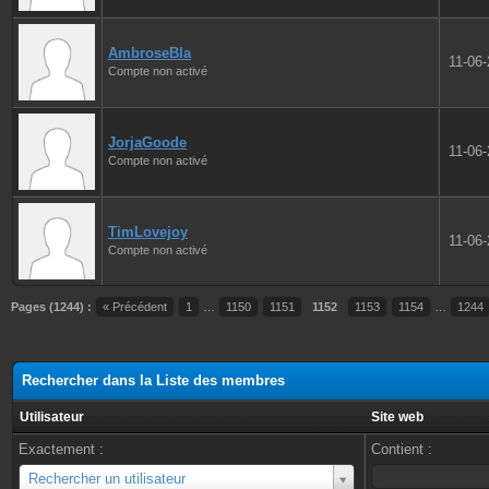
AmbroseBla
11-06
Compte non activé
JorjaGoode
11-06
Compte non activé
TimLovejoy
11-06
Compte non activé
Pages (1244) :
« Précédent
1
…
1150
1151
1152
1153
1154
…
1244
Rechercher dans la Liste des membres
Utilisateur
Site web
Exactement :
Contient :
Utilisateur
Rechercher un utilisateur