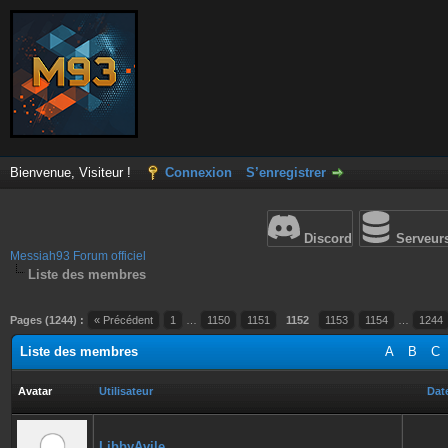
Bienvenue, Visiteur !
Connexion
S’enregistrer
Discord
Serveur
Messiah93 Forum officiel
Liste des membres
Pages (1244) :
« Précédent
1
…
1150
1151
1152
1153
1154
…
1244
Liste des membres
A
B
C
Avatar
Utilisateur
Date
LibbyAvile