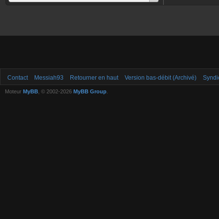
Contact
Messiah93
Retourner en haut
Version bas-débit (Archivé)
Syndi
Moteur
MyBB
, © 2002-2026
MyBB Group
.