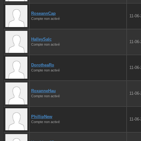
RoseannCap
11-06
Compte non activé
HalleySalc
11-06
Compte non activé
DorotheaRo
11-06
Compte non activé
RoxanneHau
11-06
Compte non activé
PhillipNew
11-06
Compte non activé