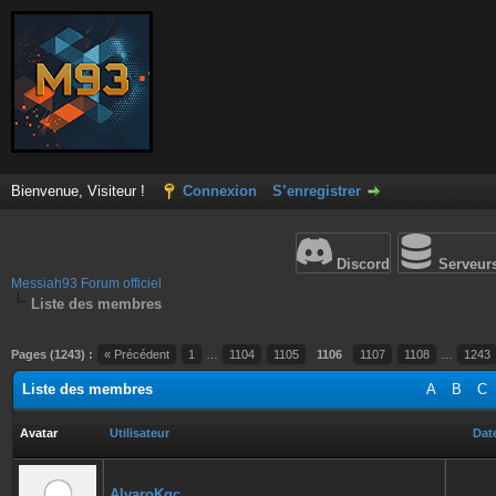
Bienvenue, Visiteur !
Connexion
S’enregistrer
Discord
Serveur
Messiah93 Forum officiel
Liste des membres
Pages (1243) :
« Précédent
1
…
1104
1105
1106
1107
1108
…
1243
Liste des membres
A
B
C
Avatar
Utilisateur
Date
AlvaroKqc