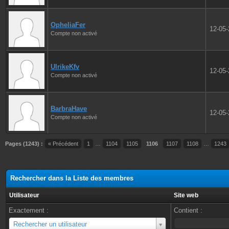
OpheliaFer
12-05
Compte non activé
UlrikeKfv
12-05
Compte non activé
BarbraHave
12-05
Compte non activé
Pages (1243) :
« Précédent
1
…
1104
1105
1106
1107
1108
…
1243
Rechercher dans la Liste des membres
Utilisateur
Site web
Exactement :
Contient :
Utilisateur
Rechercher un utilisateur