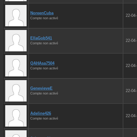
NoreenCuba
22-04
Compte non activé
EllaGob541
22-04
Compte non activé
QAHAsa7504
22-04
Compte non activé
GenevieveE
22-04
Compte non activé
Adeline426
22-04
Compte non activé