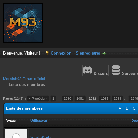
Bienvenue, Visiteur !
Connexion
S’enregistrer
Discord
Serveur
Messiah93 Forum officiel
Liste des membres
Pages (1246) :
« Précédent
1
…
1080
1081
1082
1083
1084
…
1246
Liste des membres
A
B
C
Avatar
Utilisateur
Date
StarlaKreb