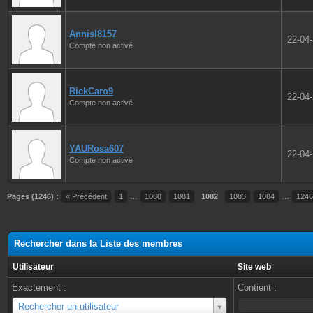
AnnisI8157
22-04
Compte non activé
RickCaro9
22-04
Compte non activé
YAURosa607
22-04
Compte non activé
Pages (1246) :
« Précédent
1
…
1080
1081
1082
1083
1084
…
1246
Rechercher dans la Liste des membres
Utilisateur
Site web
Exactement :
Contient :
Utilisateur
Rechercher un utilisateur