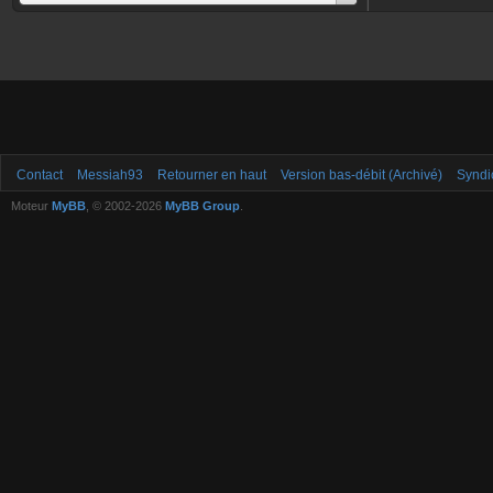
Contact
Messiah93
Retourner en haut
Version bas-débit (Archivé)
Syndi
Moteur
MyBB
, © 2002-2026
MyBB Group
.