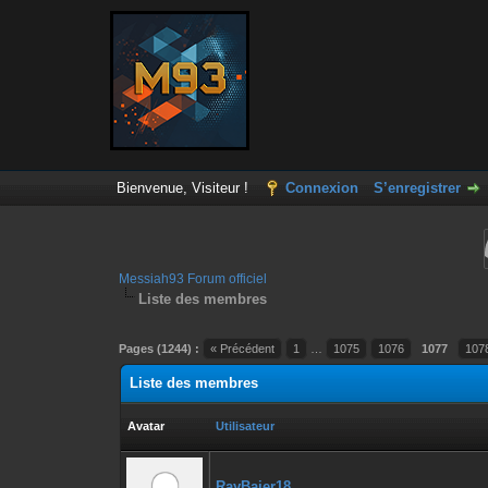
Bienvenue, Visiteur !
Connexion
S’enregistrer
Messiah93 Forum officiel
Liste des membres
Pages (1244) :
« Précédent
1
…
1075
1076
1077
107
Liste des membres
Avatar
Utilisateur
RayBaier18