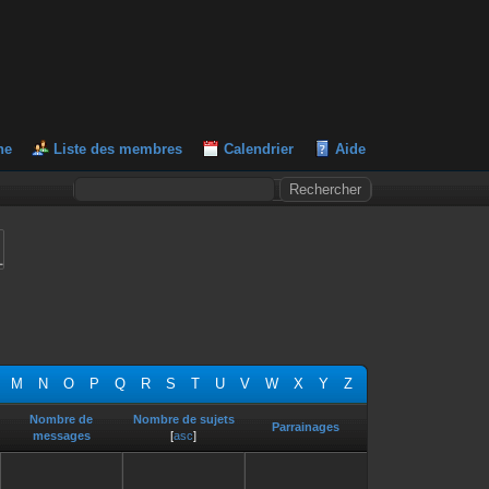
he
Liste des membres
Calendrier
Aide
L
M
N
O
P
Q
R
S
T
U
V
W
X
Y
Z
Nombre de
Nombre de sujets
Parrainages
messages
[
asc
]