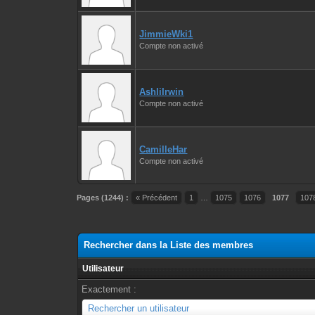
JimmieWki1
Compte non activé
AshliIrwin
Compte non activé
CamilleHar
Compte non activé
Pages (1244) :
« Précédent
1
…
1075
1076
1077
107
Rechercher dans la Liste des membres
Utilisateur
Exactement :
Utilisateur
Rechercher un utilisateur