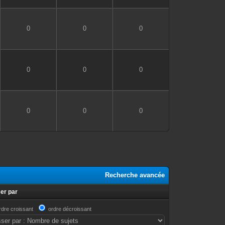
0
0
0
0
0
0
0
0
0
Recherche avancée
er par
rdre croissant
ordre décroissant