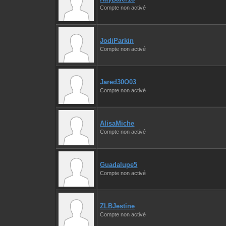
Compte non activé
JodiParkin
Compte non activé
Jared30O03
Compte non activé
AlisaMiche
Compte non activé
Guadalupe5
Compte non activé
ZLBJestine
Compte non activé