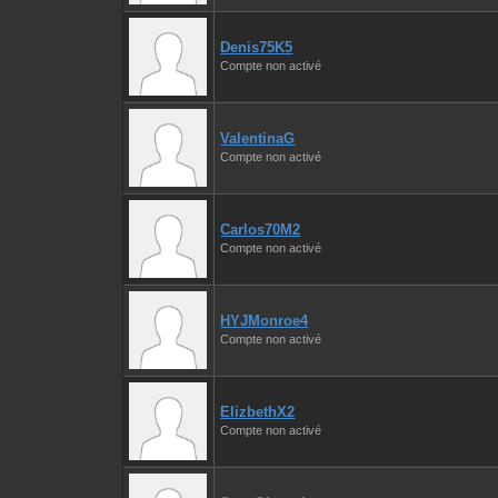
Denis75K5
Compte non activé
ValentinaG
Compte non activé
Carlos70M2
Compte non activé
HYJMonroe4
Compte non activé
ElizbethX2
Compte non activé