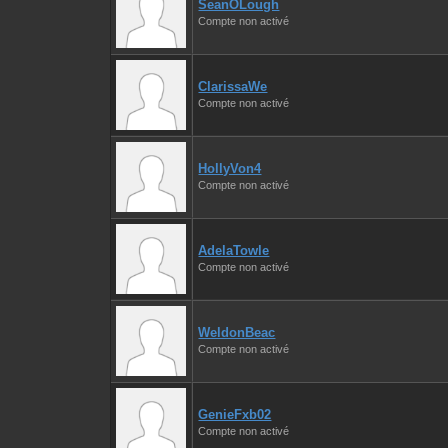
SeanOLough
Compte non activé
ClarissaWe
Compte non activé
HollyVon4
Compte non activé
AdelaTowle
Compte non activé
WeldonBeac
Compte non activé
GenieFxb02
Compte non activé