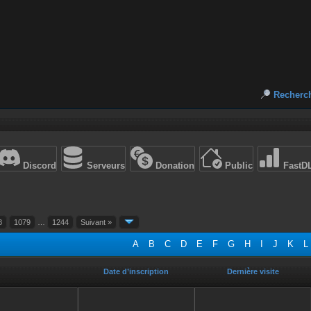
Recherc
Discord
Serveurs
Donation
Public
FastD
8
1079
…
1244
Suivant »
A
B
C
D
E
F
G
H
I
J
K
L
Date d’inscription
Dernière visite