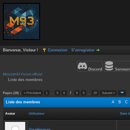
Bienvenue, Visiteur !
Connexion
S’enregistrer
Discord
Serveur
Messiah93 Forum officiel
Liste des membres
Pages (28) :
« Précédent
1
…
5
6
7
8
9
…
28
Suivant »
Liste des membres
A
B
C
Avatar
Utilisateur
Date d
VeraHerman