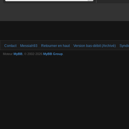
Contact
Messiah93
Retourner en haut
Version bas-débit (Archivé)
Syndi
Moteur
MyBB
, © 2002-2026
MyBB Group
.