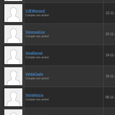
VJEWerner2
22-11
Compte non activé
VanessaCoo
20-11
Compte non activé
VeraDarnel
19-11
Compte non activé
VeldaCagle
19-11
Compte non activé
VerlaHolzm
06-11
Compte non activé