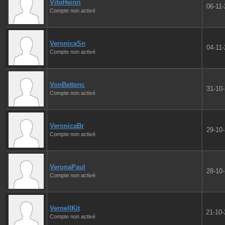
VitoHeinri
06-11
Compte non activé
VeronicaSn
04-11
Compte non activé
VonBettenc
31-10
Compte non activé
VeronicaBr
29-10
Compte non activé
VeronaPaul
28-10
Compte non activé
VernellKit
21-10
Compte non activé