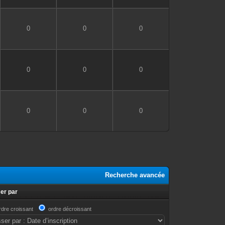
0
0
0
0
0
0
0
0
0
Recherche avancée
er par
rdre croissant
ordre décroissant