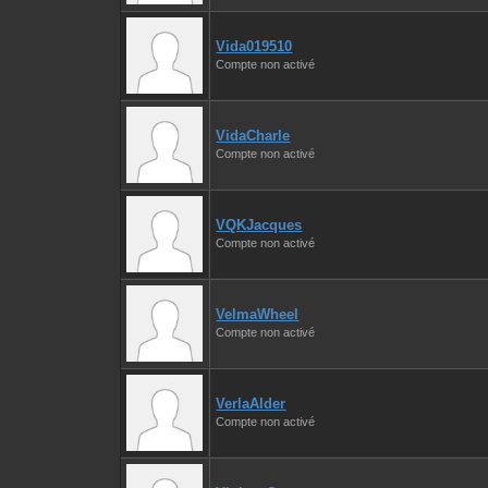
Vida019510
Compte non activé
VidaCharle
Compte non activé
VQKJacques
Compte non activé
VelmaWheel
Compte non activé
VerlaAlder
Compte non activé