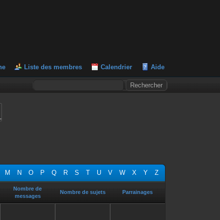
he
Liste des membres
Calendrier
Aide
L
M
N
O
P
Q
R
S
T
U
V
W
X
Y
Z
Nombre de
Nombre de sujets
Parrainages
messages