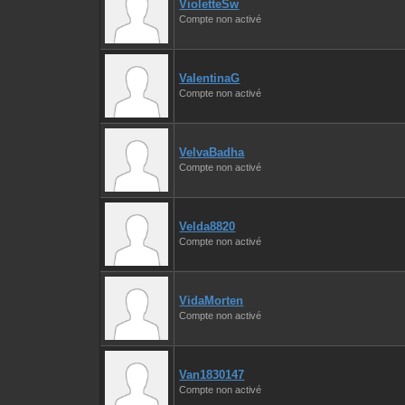
VioletteSw
Compte non activé
ValentinaG
Compte non activé
VelvaBadha
Compte non activé
Velda8820
Compte non activé
VidaMorten
Compte non activé
Van1830147
Compte non activé