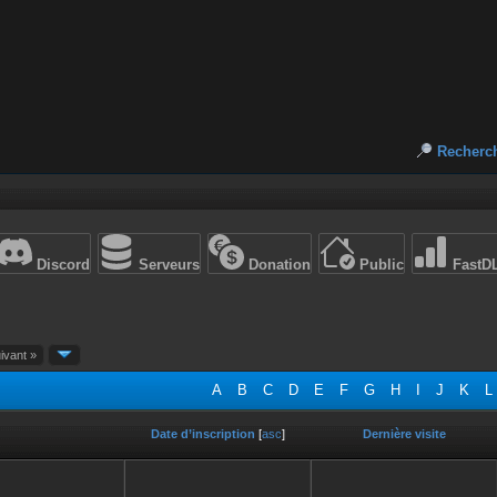
Recherc
Discord
Serveurs
Donation
Public
FastD
ivant »
A
B
C
D
E
F
G
H
I
J
K
L
Date d’inscription
[
asc
]
Dernière visite