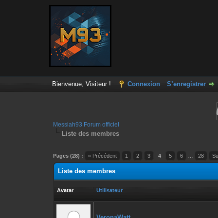
Bienvenue, Visiteur !
Connexion
S’enregistrer
Messiah93 Forum officiel
Liste des membres
Pages (28) :
« Précédent
1
2
3
4
5
6
…
28
Su
Liste des membres
Avatar
Utilisateur
VeronaWatt