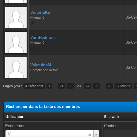
VictoriaKu
06-09
Niveau: 0
VernRedmon
06-09
Niveau: 0
ValentinaM
05-09
Compte non activé
Pages (28) :
« Précédent
1
…
21
22
23
24
25
…
28
Suivant »
Rechercher dans la Liste des membres
Utilisateur
Site web
Exactement :
Contient :
Utilisateur
V