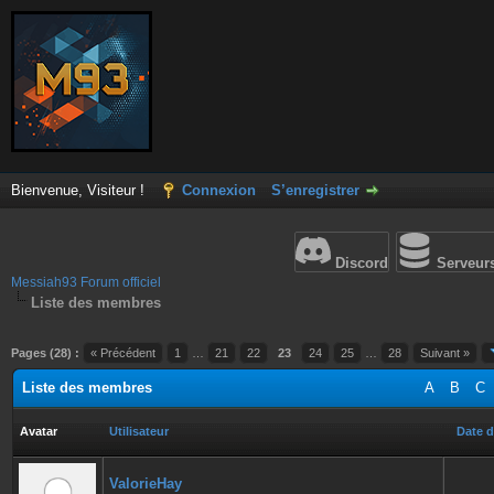
Bienvenue, Visiteur !
Connexion
S’enregistrer
Discord
Serveur
Messiah93 Forum officiel
Liste des membres
Pages (28) :
« Précédent
1
…
21
22
23
24
25
…
28
Suivant »
Liste des membres
A
B
C
Avatar
Utilisateur
Date d
ValorieHay