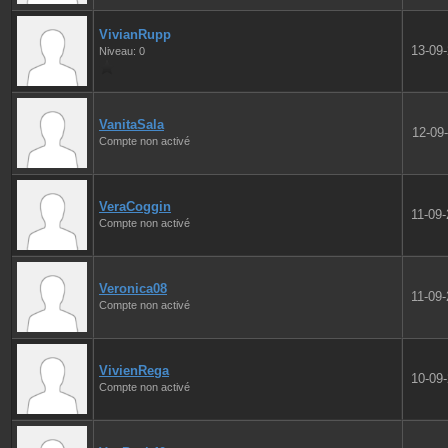
VivianRupp
13-09
Niveau: 0
VanitaSala
12-09
Compte non activé
VeraCoggin
11-09
Compte non activé
Veronica08
11-09
Compte non activé
VivienRega
10-09
Compte non activé