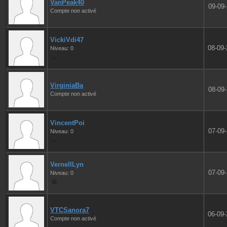
VanPeak40
09-09
Compte non activé
VickiVdi47
08-09
Niveau: 0
VirginiaBa
08-09
Compte non activé
VincentPoi
07-09
Niveau: 0
VernellLyn
07-09
Niveau: 0
VTCSanora7
06-09
Compte non activé