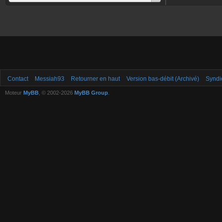
Contact
Messiah93
Retourner en haut
Version bas-débit (Archivé)
Syndi
Moteur
MyBB
, © 2002-2026
MyBB Group
.