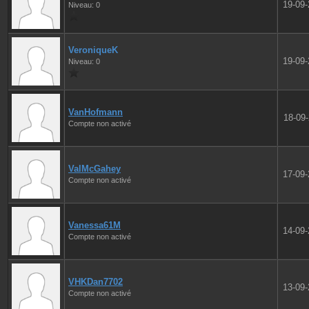
19-09
Niveau: 0
VeroniqueK
19-09
Niveau: 0
VanHofmann
18-09
Compte non activé
ValMcGahey
17-09
Compte non activé
Vanessa61M
14-09
Compte non activé
VHKDan7702
13-09
Compte non activé