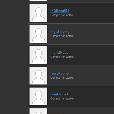
IXDRoss574
Compte non activé
IngeScrymg
Compte non activé
IngridMcLe
Compte non activé
IvoryPound
Compte non activé
IvanClune3
Compte non activé