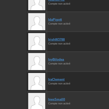
Compte non activé
IdaPigott
Compte non activé
IrishW3788
Compte non activé
IvyBilodea
Compte non activé
IraClement
Compte non activé
InesSmall0
Compte non activé