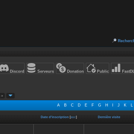
Recherc
Discord
Serveurs
Donation
Public
FastD
t »
A
B
C
D
E
F
G
H
I
J
K
L
Date d’inscription
[
asc
]
Dernière visite