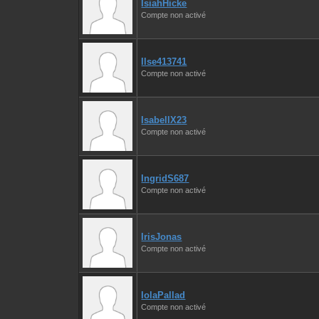
IsiahHicke
Compte non activé
Ilse413741
Compte non activé
IsabellX23
Compte non activé
IngridS687
Compte non activé
IrisJonas
Compte non activé
IolaPallad
Compte non activé