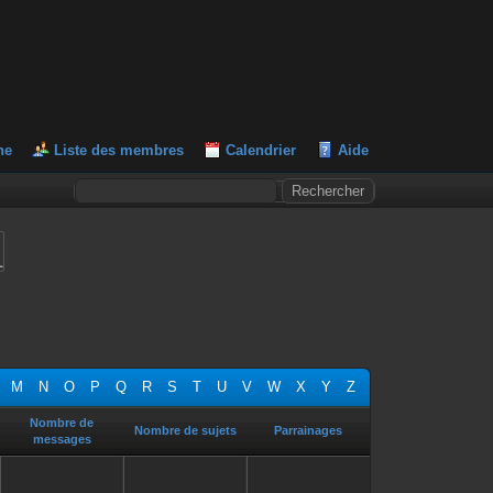
he
Liste des membres
Calendrier
Aide
L
M
N
O
P
Q
R
S
T
U
V
W
X
Y
Z
Nombre de
Nombre de sujets
Parrainages
messages