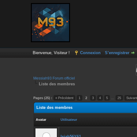
Bienvenue, Visiteur !
Connexion
S’enregistrer
Messiah93 Forum officiel
Liste des membres
Pages (25) :
« Précédent
1
2
3
4
5
…
25
Suivan
Liste des membres
Avatar
Utilisateur
Isiah56Y61