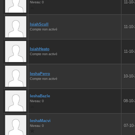
11-10
Niveau: 0
IsiahScull
11-10
Compte non activé
IsiahHeato
11-10
Compte non activé
IeshaPerro
10-10
Compte non activé
IeshaBazle
08-10
Niveau: 0
IeshaMacvi
07-10
Niveau: 0