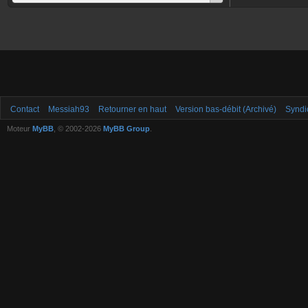
Contact
Messiah93
Retourner en haut
Version bas-débit (Archivé)
Syndi
Moteur
MyBB
, © 2002-2026
MyBB Group
.