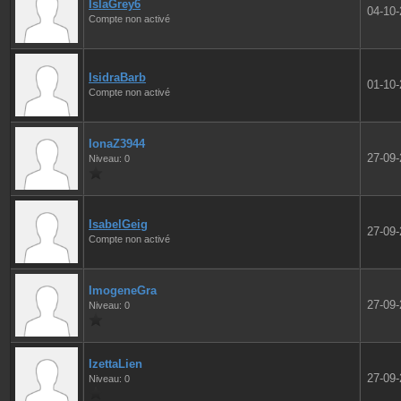
IslaGrey6
04-10
Compte non activé
IsidraBarb
01-10
Compte non activé
IonaZ3944
27-09
Niveau: 0
IsabelGeig
27-09
Compte non activé
ImogeneGra
27-09
Niveau: 0
IzettaLien
27-09
Niveau: 0