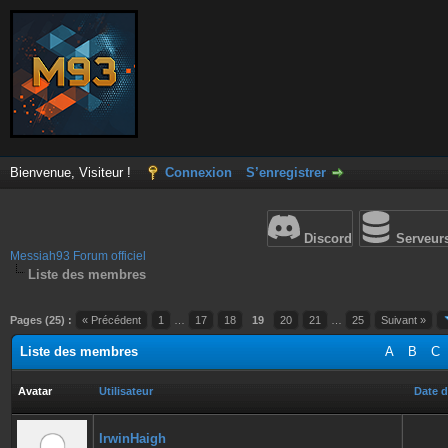
Bienvenue, Visiteur !
Connexion
S’enregistrer
Discord
Serveur
Messiah93 Forum officiel
Liste des membres
Pages (25) :
« Précédent
1
…
17
18
19
20
21
…
25
Suivant »
Liste des membres
A
B
C
Avatar
Utilisateur
Date d
IrwinHaigh