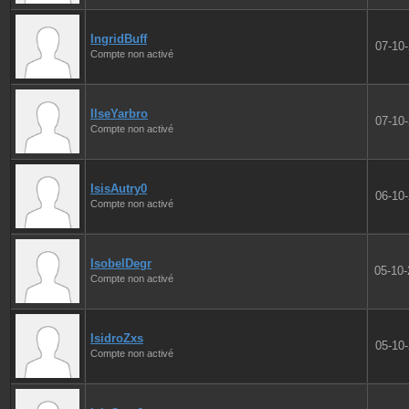
IngridBuff
07-10
Compte non activé
IlseYarbro
07-10
Compte non activé
IsisAutry0
06-10
Compte non activé
IsobelDegr
05-10
Compte non activé
IsidroZxs
05-10
Compte non activé