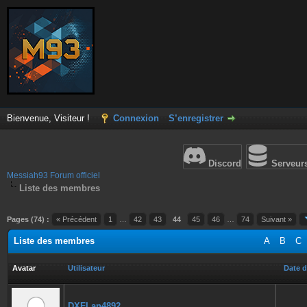
Bienvenue, Visiteur !
Connexion
S’enregistrer
Discord
Serveur
Messiah93 Forum officiel
Liste des membres
Pages (74) :
« Précédent
1
…
42
43
44
45
46
…
74
Suivant »
Liste des membres
A
B
C
Avatar
Utilisateur
Date d
DXFLan4892