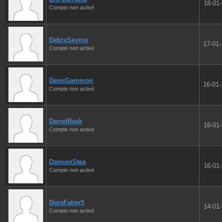
18-01
Compte non activé
DebraSeymo
17-01
Compte non activé
DemiGammon
16-01
Compte non activé
DarrelBask
16-01
Compte non activé
DamienStea
16-01
Compte non activé
DoraFaber5
14-01
Compte non activé