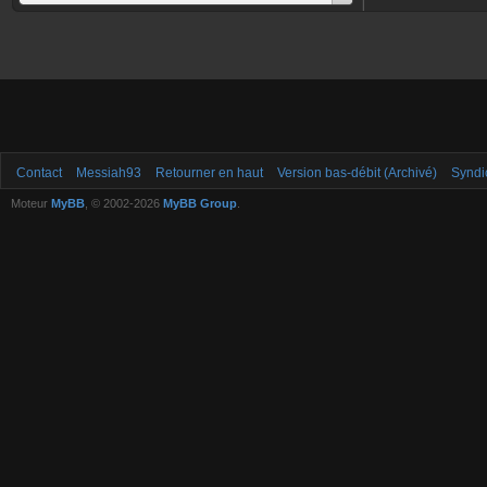
Contact
Messiah93
Retourner en haut
Version bas-débit (Archivé)
Syndi
Moteur
MyBB
, © 2002-2026
MyBB Group
.