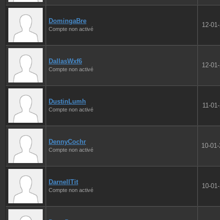
DomingaBre
12-01
Compte non activé
DallasWxf6
12-01
Compte non activé
DustinLumh
11-01
Compte non activé
DennyCochr
10-01
Compte non activé
DarnellTit
10-01
Compte non activé