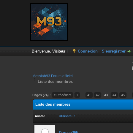
Bienvenue, Visiteur !
Connexion
S’enregistrer
Messiah93 Forum officiel
Liste des membres
Pages (74) :
« Précédent
1
…
41
42
43
44
45
…
Liste des membres
Avatar
Utilisateur
Doreen36F