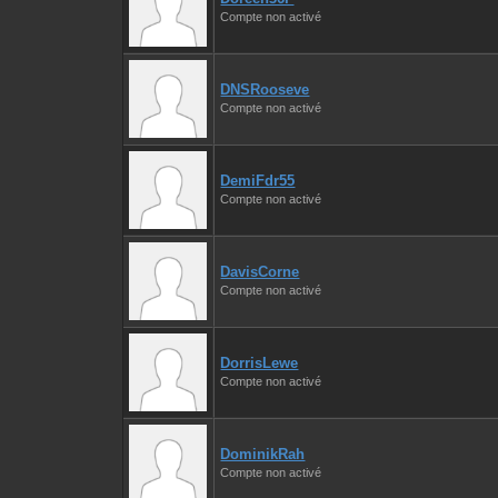
Compte non activé
DNSRooseve
Compte non activé
DemiFdr55
Compte non activé
DavisCorne
Compte non activé
DorrisLewe
Compte non activé
DominikRah
Compte non activé