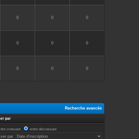
0
0
0
0
0
0
0
0
0
Recherche avancée
er par
rdre croissant
ordre décroissant