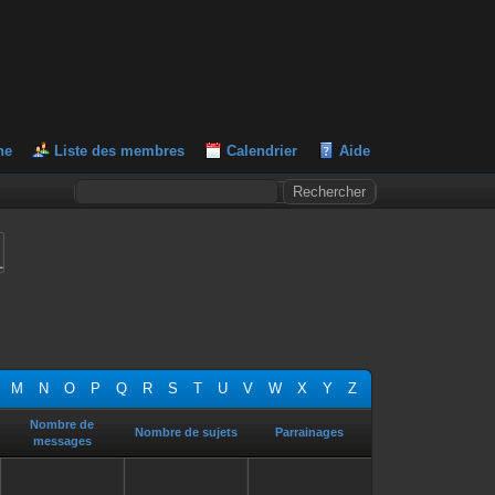
he
Liste des membres
Calendrier
Aide
L
M
N
O
P
Q
R
S
T
U
V
W
X
Y
Z
Nombre de
Nombre de sujets
Parrainages
messages