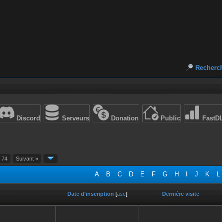
Recherc
Discord
Serveurs
Donation
Public
FastD
74
Suivant »
A
B
C
D
E
F
G
H
I
J
K
L
Date d’inscription
[
asc
]
Dernière visite