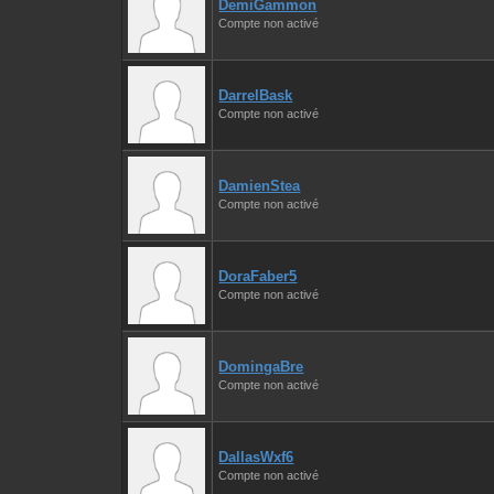
DemiGammon
Compte non activé
DarrelBask
Compte non activé
DamienStea
Compte non activé
DoraFaber5
Compte non activé
DomingaBre
Compte non activé
DallasWxf6
Compte non activé