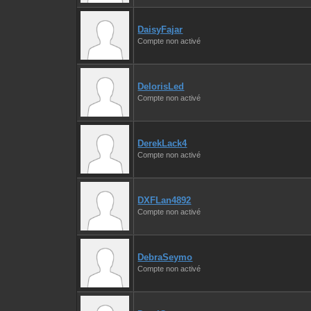
DaisyFajar
Compte non activé
DelorisLed
Compte non activé
DerekLack4
Compte non activé
DXFLan4892
Compte non activé
DebraSeymo
Compte non activé