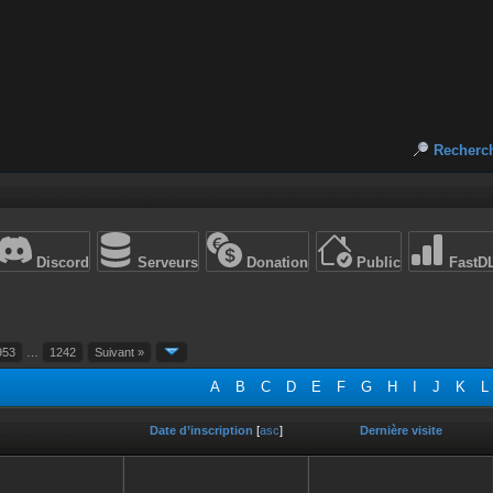
Recherc
Discord
Serveurs
Donation
Public
FastD
953
…
1242
Suivant »
A
B
C
D
E
F
G
H
I
J
K
L
Date d’inscription
[
asc
]
Dernière visite