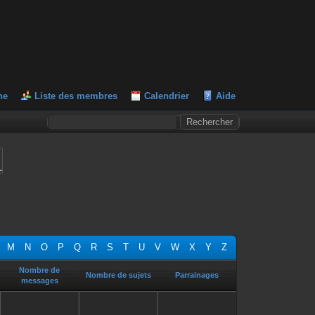
he
Liste des membres
Calendrier
Aide
L
M
N
O
P
Q
R
S
T
U
V
W
X
Y
Z
Nombre de
Nombre de sujets
Parrainages
messages