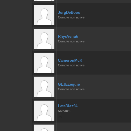
JorgDeBoos
Compte non activé
RhysVenuti
Compte non activé
CameronMcK
Compte non activé
GLJEzequie
Compte non activé
LetaDiaz94
Niveau: 0