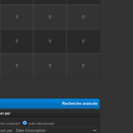
0
0
0
0
0
0
0
0
0
Recherche avancée
er par
rdre croissant
ordre décroissant