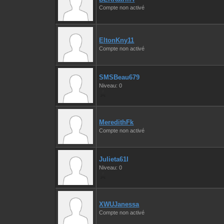
Compte non activé
EltonKny11
Compte non activé
SMSBeau679
Niveau: 0
MeredithFk
Compte non activé
Julieta61I
Niveau: 0
XWUJanessa
Compte non activé