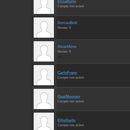
ElisaBurle
Compte non activé
DorcasBott
Niveau: 0
StuartAins
Niveau: 0
CarloFranc
Compte non activé
OpalMooney
Compte non activé
EllisGarlo
Compte non activé