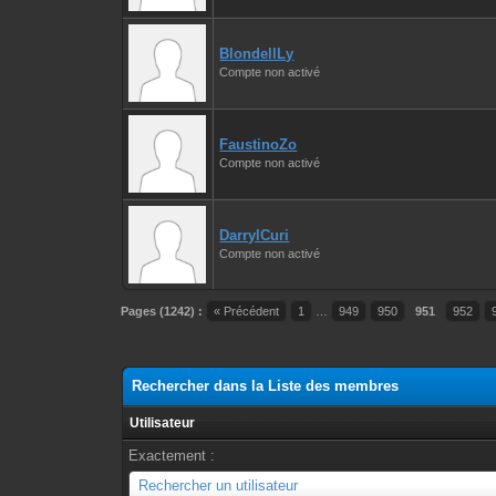
BlondellLy
Compte non activé
FaustinoZo
Compte non activé
DarrylCuri
Compte non activé
Pages (1242) :
« Précédent
1
…
949
950
951
952
Rechercher dans la Liste des membres
Utilisateur
Exactement :
Utilisateur
Rechercher un utilisateur