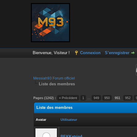
Bienvenue, Visiteur !
Connexion
S’enregistrer
Messiah93 Forum officiel
Liste des membres
Pages (1242) :
« Précédent
1
…
949
950
951
952
Liste des membres
Avatar
Utilisateur
BEKKatrin4