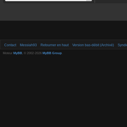
Contact
Messiah93
Retourner en haut
Version bas-débit (Archivé)
Syndi
Moteur
MyBB
, © 2002-2026
MyBB Group
.