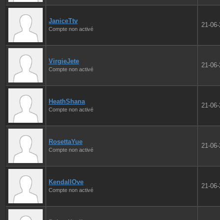
JaniceTtv
21-06
Compte non activé
VirgieJete
21-06
Compte non activé
HeathShana
21-06
Compte non activé
RosettaYue
21-06
Compte non activé
KendallOve
21-06
Compte non activé