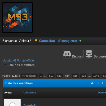
Bienvenue, Visiteur !
Connexion
S’enregistrer
Discord
Serveur
Messiah93 Forum officiel
Liste des membres
Pages (1246) :
« Précédent
1
…
512
513
514
515
516
…
1246
Su
Liste des membres
A
B
C
Avatar
Utilisateur
Date d
DannieFrit