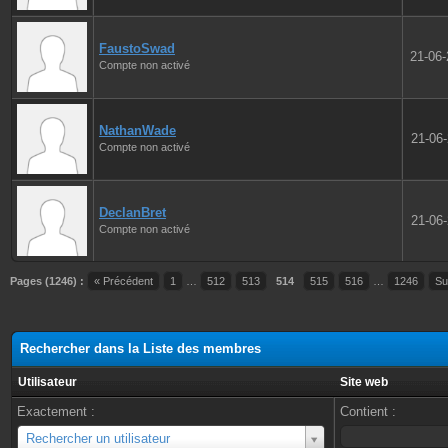
FaustoSwad
21-06
Compte non activé
NathanWade
21-06
Compte non activé
DeclanBret
21-06
Compte non activé
Pages (1246) :
« Précédent
1
…
512
513
514
515
516
…
1246
Su
Rechercher dans la Liste des membres
Utilisateur
Site web
Exactement :
Contient :
Utilisateur
Rechercher un utilisateur