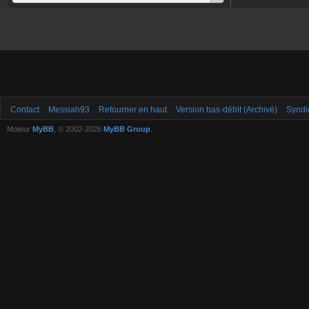
Contact
Messiah93
Retourner en haut
Version bas-débit (Archivé)
Syndi
Moteur
MyBB
, © 2002-2026
MyBB Group
.