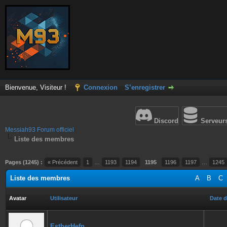
Bienvenue, Visiteur !
Connexion
S’enregistrer
Discord
Serveur
Messiah93 Forum officiel
Liste des membres
Pages (1245) :
« Précédent
1
…
1193
1194
1195
1196
1197
…
1245
Liste des membres
A
B
C
Avatar
Utilisateur
Date d
EstherHefn