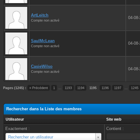
ArtLeitch
04-08
Compte non activé
SaulMcLean
04-08
Compte non activé
CasieWilso
04-08
Compte non activé
Pages (1245) :
« Précédent
1
…
1193
1194
1195
1196
1197
…
1245
Rechercher dans la Liste des membres
Utilisateur
Site web
Exactement :
Contient :
Utilisateur
Rechercher un utilisateur