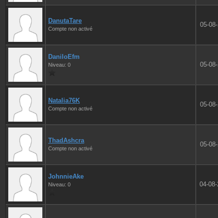
DanutaTare
05-08
Compte non activé
DaniloEfm
05-08
Niveau: 0
Natalia76K
05-08
Compte non activé
ThadAshcra
05-08
Compte non activé
JohnnieAke
04-08
Niveau: 0