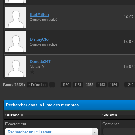
EarlMillen
16-07
Compte non activé
BrittnyClo
15-07
Compte non activé
Donette34T
15-07
Niveau: 0
Pages (1242) :
« Précédent
1
…
1150
1151
1152
1153
1154
…
1242
Rechercher dans la Liste des membres
Utilisateur
Site web
Exactement :
Contient :
Utilisateur
Rechercher un utilisateur