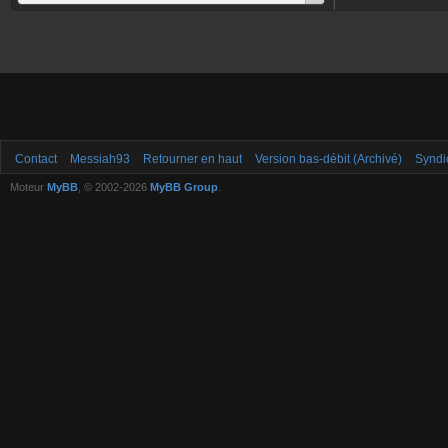
Contact
Messiah93
Retourner en haut
Version bas-débit (Archivé)
Syndi
Moteur
MyBB
, © 2002-2026
MyBB Group
.