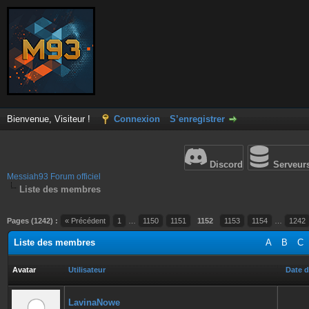
Bienvenue, Visiteur !
Connexion
S’enregistrer
Discord
Serveur
Messiah93 Forum officiel
Liste des membres
Pages (1242) :
« Précédent
1
…
1150
1151
1152
1153
1154
…
1242
Liste des membres
A
B
C
Avatar
Utilisateur
Date d
LavinaNowe