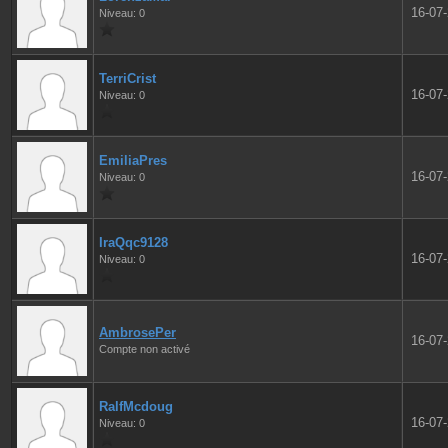
16-07
Niveau: 0
TerriCrist
16-07
Niveau: 0
EmiliaPres
16-07
Niveau: 0
IraQqc9128
16-07
Niveau: 0
AmbrosePer
16-07
Compte non activé
RalfMcdoug
16-07
Niveau: 0