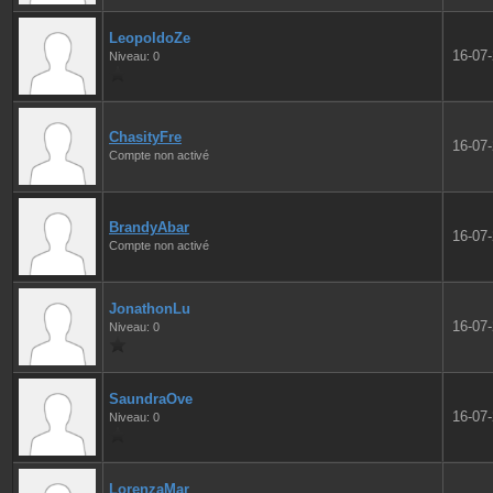
LeopoldoZe
16-07
Niveau: 0
ChasityFre
16-07
Compte non activé
BrandyAbar
16-07
Compte non activé
JonathonLu
16-07
Niveau: 0
SaundraOve
16-07
Niveau: 0
LorenzaMar