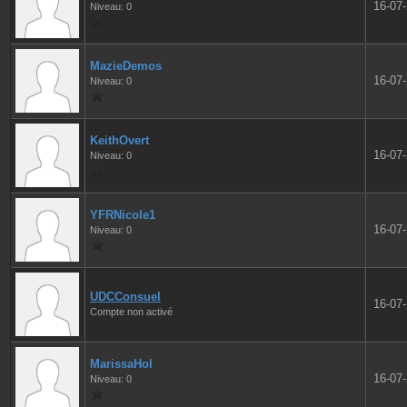
16-07
Niveau: 0
MazieDemos
16-07
Niveau: 0
KeithOvert
16-07
Niveau: 0
YFRNicole1
16-07
Niveau: 0
UDCConsuel
16-07
Compte non activé
MarissaHol
16-07
Niveau: 0