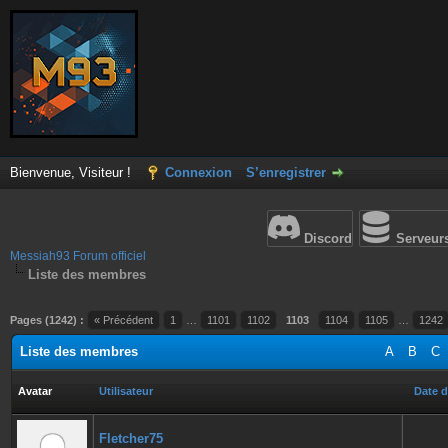
Bienvenue, Visiteur !
Connexion
S’enregistrer
Discord
Serveur
Messiah93 Forum officiel
Liste des membres
Pages (1242) :
« Précédent
1
…
1101
1102
1103
1104
1105
…
1242
Liste des membres
A
B
C
Avatar
Utilisateur
Date d
Fletcher75