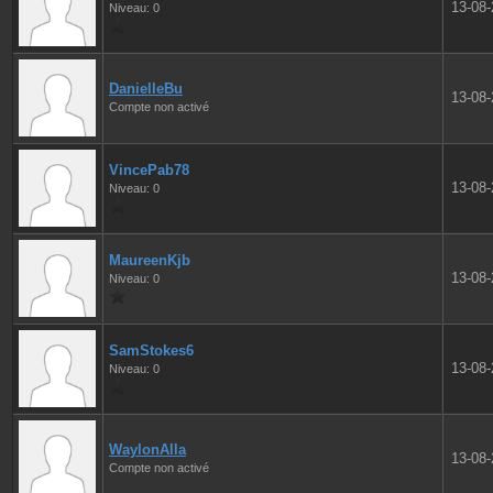
13-08
Niveau: 0
DanielleBu
13-08
Compte non activé
VincePab78
13-08
Niveau: 0
MaureenKjb
13-08
Niveau: 0
SamStokes6
13-08
Niveau: 0
WaylonAlla
13-08
Compte non activé