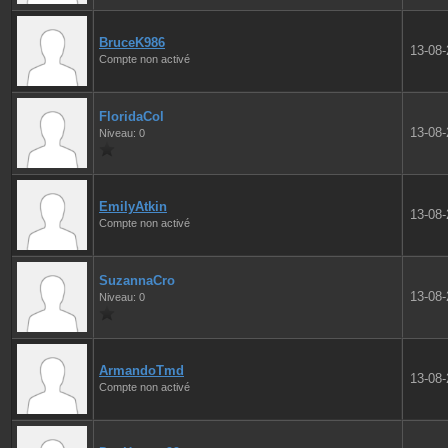
BruceK986
13-08
Compte non activé
FloridaCol
13-08
Niveau: 0
EmilyAtkin
13-08
Compte non activé
SuzannaCro
13-08
Niveau: 0
ArmandoTmd
13-08
Compte non activé