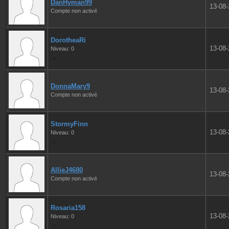
DanHyman99
13-08
Compte non activé
DorotheaRi
13-08
Niveau: 0
DonnaMary9
13-08
Compte non activé
StormyFinn
13-08
Niveau: 0
AllieJ4680
13-08
Compte non activé
Rosaria158
13-08
Niveau: 0