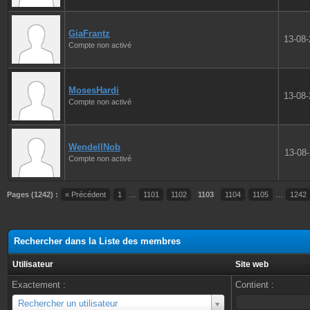
GiaFrantz
13-08
Compte non activé
MosesHardi
13-08
Compte non activé
WendellNob
13-08
Compte non activé
Pages (1242) :
« Précédent
1
…
1101
1102
1103
1104
1105
…
1242
Rechercher dans la Liste des membres
Utilisateur
Site web
Exactement :
Contient :
Utilisateur
Rechercher un utilisateur