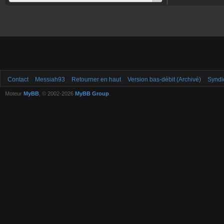
Contact
Messiah93
Retourner en haut
Version bas-débit (Archivé)
Syndi
Moteur
MyBB
, © 2002-2026
MyBB Group
.