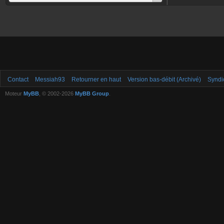
Contact
Messiah93
Retourner en haut
Version bas-débit (Archivé)
Syndi
Moteur
MyBB
, © 2002-2026
MyBB Group
.