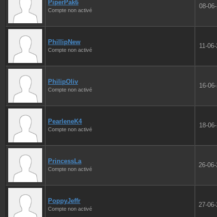
PiperPak6
08-06
Compte non activé
PhillipNew
11-06
Compte non activé
PhilipOliv
16-06
Compte non activé
PearleneK4
18-06
Compte non activé
PrincessLa
26-06
Compte non activé
PoppyJeffr
27-06
Compte non activé