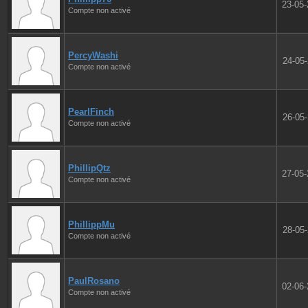
23-05
Compte non activé
PercyWashi
24-05
Compte non activé
PearlFinch
26-05
Compte non activé
PhillipQtz
27-05
Compte non activé
PhillippMu
28-05
Compte non activé
PaulRosano
02-06
Compte non activé