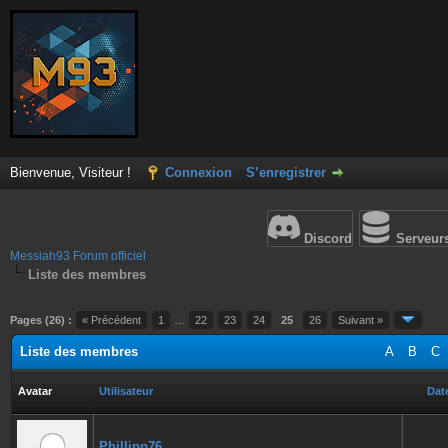
Bienvenue, Visiteur !
Connexion
S’enregistrer
Discord
Serveur
Messiah93 Forum officiel
Liste des membres
Pages (26) :
« Précédent
1
…
22
23
24
25
26
Suivant »
Liste des membres
A
B
C
Avatar
Utilisateur
Date
Phillipp76