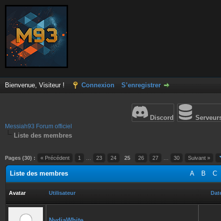
Bienvenue, Visiteur !
Connexion
S’enregistrer
Discord
Serveur
Messiah93 Forum officiel
Liste des membres
Pages (30) :
« Précédent
1
…
23
24
25
26
27
…
30
Suivant »
Liste des membres
A
B
C
Avatar
Utilisateur
Date
NydiaWhite