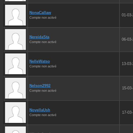
NonaCallaw
01-03
Compte non activé
NereidaSta
06-03
Compte non activé
NelleWatso
13-03
Compte non activé
Nelson2992
15-03
Compte non activé
NovellaUsh
17-03
Compte non activé