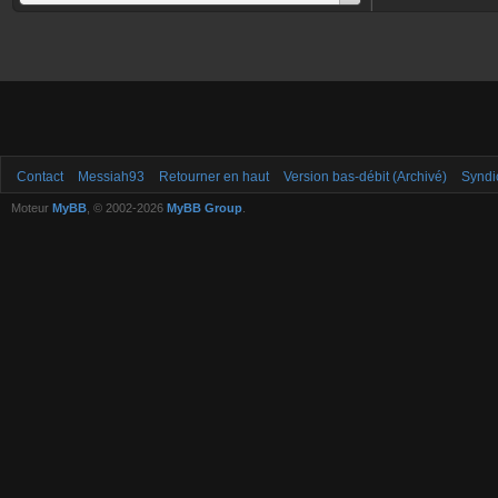
Contact
Messiah93
Retourner en haut
Version bas-débit (Archivé)
Syndi
Moteur
MyBB
, © 2002-2026
MyBB Group
.