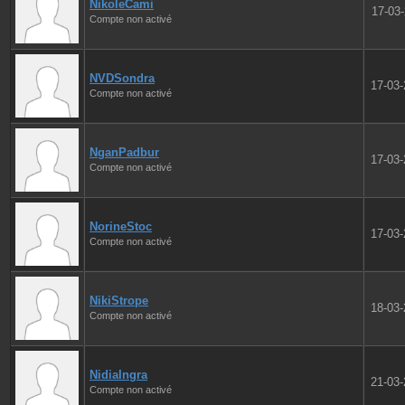
NikoleCami
17-03
Compte non activé
NVDSondra
17-03
Compte non activé
NganPadbur
17-03
Compte non activé
NorineStoc
17-03
Compte non activé
NikiStrope
18-03
Compte non activé
NidiaIngra
21-03
Compte non activé