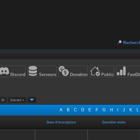
Recherc
Discord
Serveurs
Donation
Public
FastD
30
Suivant »
A
B
C
D
E
F
G
H
I
J
K
L
Date d’inscription
Dernière visite