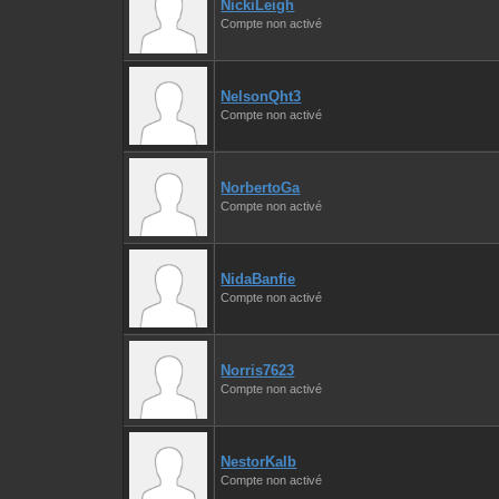
NickiLeigh
Compte non activé
NelsonQht3
Compte non activé
NorbertoGa
Compte non activé
NidaBanfie
Compte non activé
Norris7623
Compte non activé
NestorKalb
Compte non activé