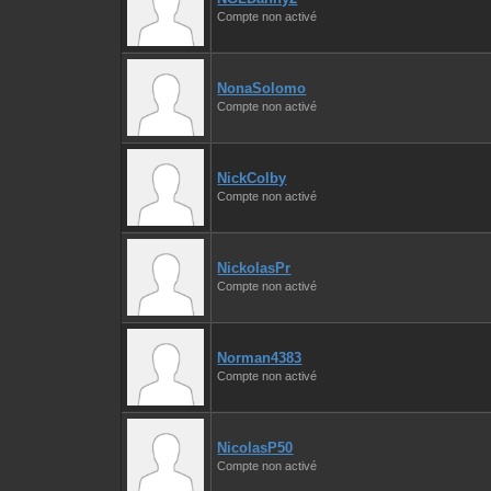
Compte non activé
NonaSolomo
Compte non activé
NickColby
Compte non activé
NickolasPr
Compte non activé
Norman4383
Compte non activé
NicolasP50
Compte non activé