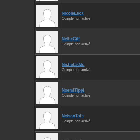
NicoleEsca
Compte non activé
NellieGiff
Compte non activé
NicholasMc
Compte non activé
NoemiTippi
Compte non activé
NelsonTolb
Compte non activé