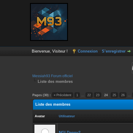
Bienvenue, Visiteur !
Connexion
S’enregistrer
Messiah93 Forum officiel
Liste des membres
Pages (30) :
« Précédent
1
…
22
23
24
25
26
…
Liste des membres
Avatar
Utilisateur
NGLDanny2