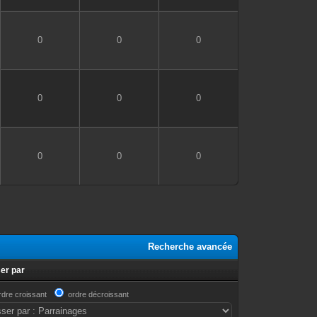
0
0
0
0
0
0
0
0
0
Recherche avancée
er par
rdre croissant
ordre décroissant