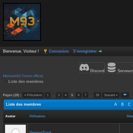
Bienvenue, Visiteur !
Connexion
S’enregistrer
Discord
Serveur
Messiah93 Forum officiel
Liste des membres
Pages (28) :
« Précédent
1
…
3
4
5
6
7
…
28
Suivant »
Liste des membres
A
B
C
Avatar
Utilisateur
Date
VernonSout