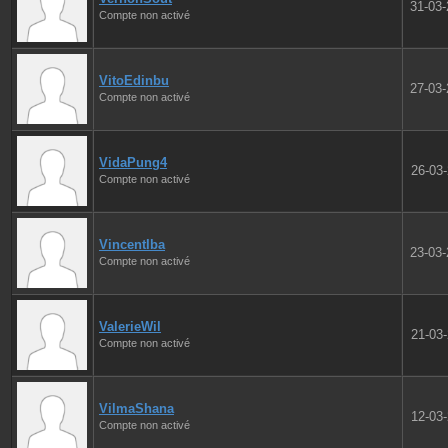
31-03
Compte non activé
VitoEdinbu
27-03
Compte non activé
VidaPung4
26-03
Compte non activé
VincentIba
23-03
Compte non activé
ValerieWil
21-03
Compte non activé
VilmaShana
12-03
Compte non activé