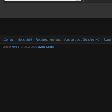
Contact
Messiah93
Retourner en haut
Version bas-débit (Archivé)
Syndi
Moteur
MyBB
, © 2002-2026
MyBB Group
.