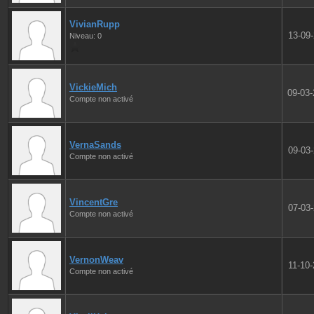
VivianRupp
13-09
Niveau: 0
VickieMich
09-03
Compte non activé
VernaSands
09-03
Compte non activé
VincentGre
07-03
Compte non activé
VernonWeav
11-10
Compte non activé