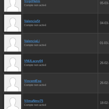
VirgilHelm
05-03
Compte non activé
ValenciaSt
04-03
Compte non activé
ValenciaLi
01-03
Compte non activé
VNULacey04
26-02
Compte non activé
VincentEsq
26-02
Compte non activé
VilmaNmv75
18-02
Compte non activé