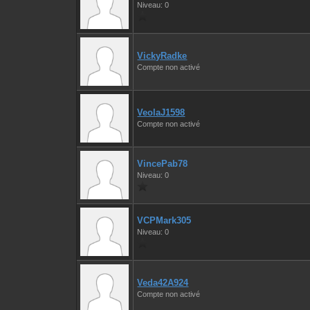
Niveau: 0
VickyRadke
Compte non activé
VeolaJ1598
Compte non activé
VincePab78
Niveau: 0
VCPMark305
Niveau: 0
Veda42A924
Compte non activé