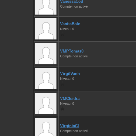
VanessaCod
Compte non activé
VanitaBole
Niveau: 0
VMPTomas0
Compte non activé
VirgilVanh
Niveau: 0
VMCIsidra
Niveau: 0
VirginiaCl
Compte non activé