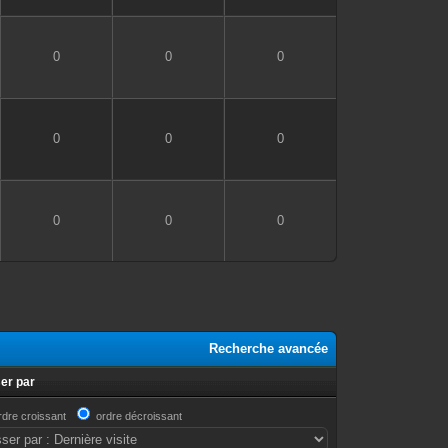
0
0
0
0
0
0
0
0
0
Recherche avancée
er par
rdre croissant
ordre décroissant