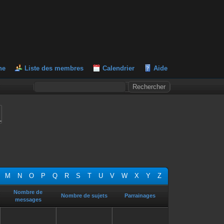
he
Liste des membres
Calendrier
Aide
L
M
N
O
P
Q
R
S
T
U
V
W
X
Y
Z
Nombre de
Nombre de sujets
Parrainages
messages