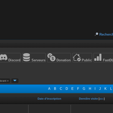
Recherc
Discord
Serveurs
Donation
Public
FastD
ivant »
A
B
C
D
E
F
G
H
I
J
K
L
Date d’inscription
Dernière visite
[
asc
]