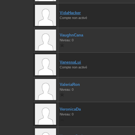
VidaHacker
Compte non activé
VaughnCana
Niveau: 0
VanessaLui
Compte non activé
ValeriaRon
Niveau: 0
VeronicaDa
Niveau: 0