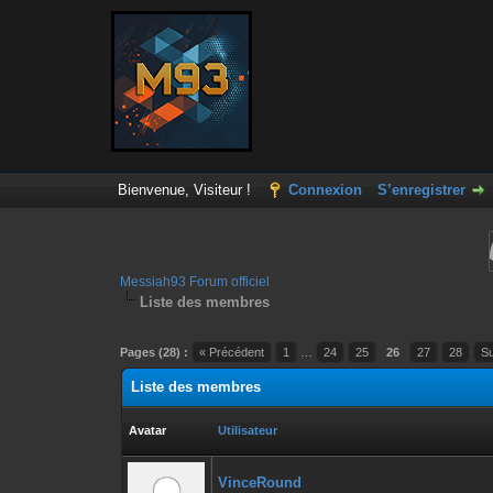
Bienvenue, Visiteur !
Connexion
S’enregistrer
Messiah93 Forum officiel
Liste des membres
Pages (28) :
« Précédent
1
…
24
25
26
27
28
Su
Liste des membres
Avatar
Utilisateur
VinceRound