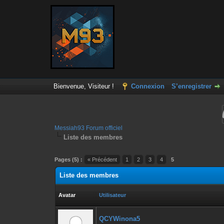
Bienvenue, Visiteur !
Connexion
S’enregistrer
Messiah93 Forum officiel
Liste des membres
Pages (5) :
« Précédent
1
2
3
4
5
Liste des membres
Avatar
Utilisateur
QCYWinona5