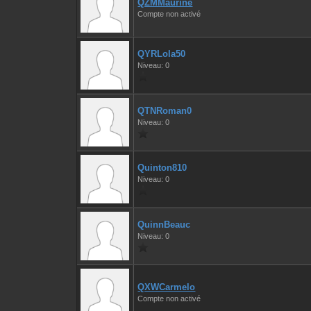
QZMMaurine
Compte non activé
QYRLola50
Niveau: 0
QTNRoman0
Niveau: 0
Quinton810
Niveau: 0
QuinnBeauc
Niveau: 0
QXWCarmelo
Compte non activé