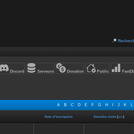
Recherc
Discord
Serveurs
Donation
Public
FastD
A
B
C
D
E
F
G
H
I
J
K
L
Date d’inscription
Dernière visite
[
asc
]