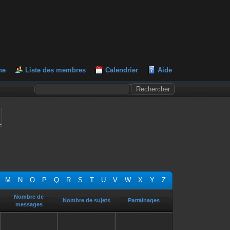
he
Liste des membres
Calendrier
Aide
L
M
N
O
P
Q
R
S
T
U
V
W
X
Y
Z
Nombre de
Nombre de sujets
Parrainages
messages