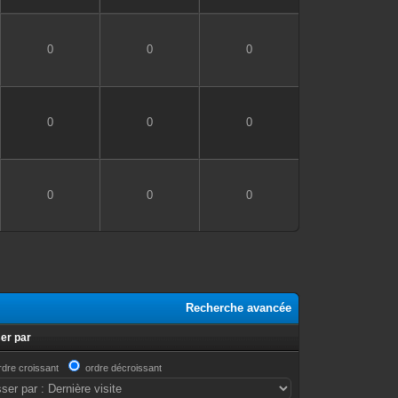
0
0
0
0
0
0
0
0
0
Recherche avancée
er par
rdre croissant
ordre décroissant