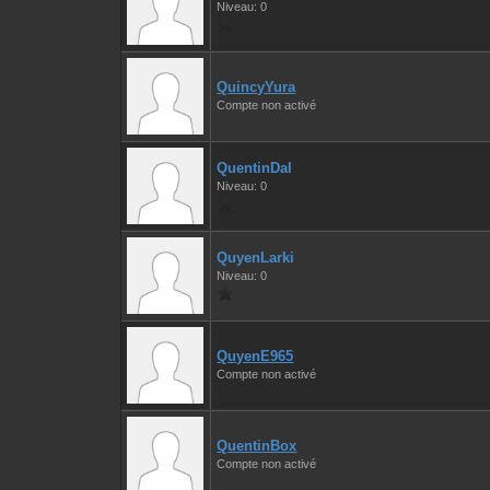
Niveau: 0
QuincyYura
Compte non activé
QuentinDal
Niveau: 0
QuyenLarki
Niveau: 0
QuyenE965
Compte non activé
QuentinBox
Compte non activé