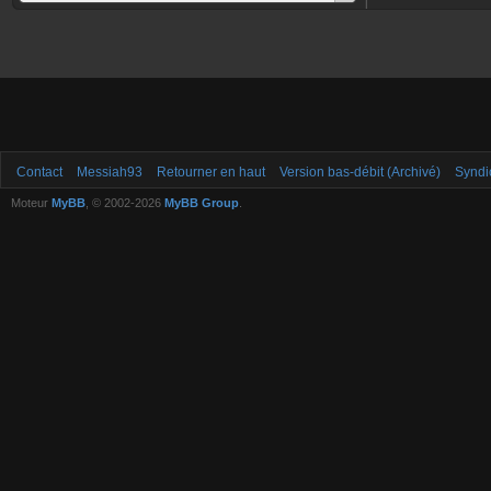
Contact
Messiah93
Retourner en haut
Version bas-débit (Archivé)
Syndi
Moteur
MyBB
, © 2002-2026
MyBB Group
.