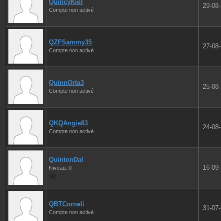
QuincyKier
29-08
Compte non activé
QZFSammy35
27-08
Compte non activé
QuinnOrta3
25-08
Compte non activé
QKQAngie83
24-08
Compte non activé
QuintonDal
16-09
Niveau: 0
QBTCorneli
31-07
Compte non activé