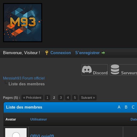
Bienvenue, Visiteur !
Connexion
S’enregistrer
Discord
Serveur
Messiah93 Forum officiel
Liste des membres
Pages (5) :
« Précédent
1
2
3
4
5
Suivant »
Liste des membres
A
B
C
Avatar
Utilisateur
Date
QBVLouie09