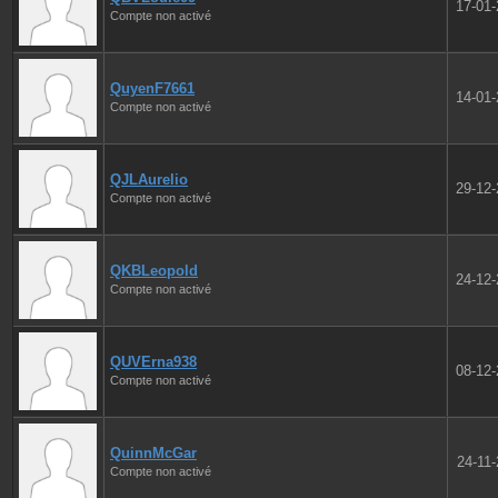
17-01
Compte non activé
QuyenF7661
14-01
Compte non activé
QJLAurelio
29-12
Compte non activé
QKBLeopold
24-12
Compte non activé
QUVErna938
08-12
Compte non activé
QuinnMcGar
24-11
Compte non activé