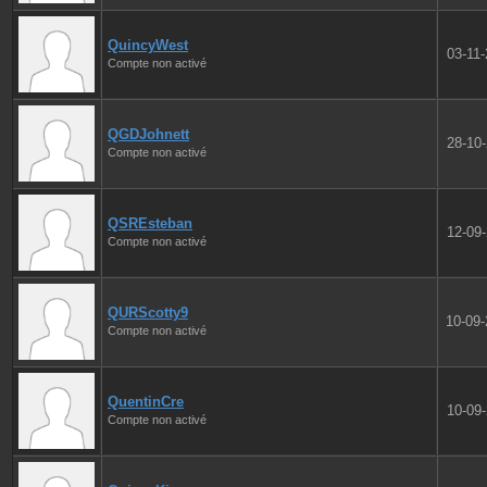
QuincyWest
03-11
Compte non activé
QGDJohnett
28-10
Compte non activé
QSREsteban
12-09
Compte non activé
QURScotty9
10-09
Compte non activé
QuentinCre
10-09
Compte non activé