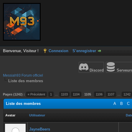
Bienvenue, Visiteur !
Connexion
S’enregistrer
Discord
Serveur
Messiah93 Forum officiel
Liste des membres
Pages (1242) :
« Précédent
1
…
1103
1104
1105
1106
1107
…
1242
Liste des membres
A
B
C
Avatar
Utilisateur
Date
JayneBeers