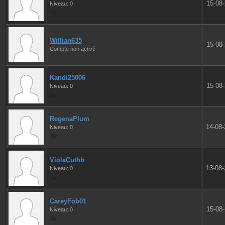
15-08
Niveau: 0
Willian635
15-08
Compte non activé
Kandi25006
15-08
Niveau: 0
RegenaPlum
14-08
Niveau: 0
ViolaCuthb
13-08
Niveau: 0
CareyFob01
15-08
Niveau: 0