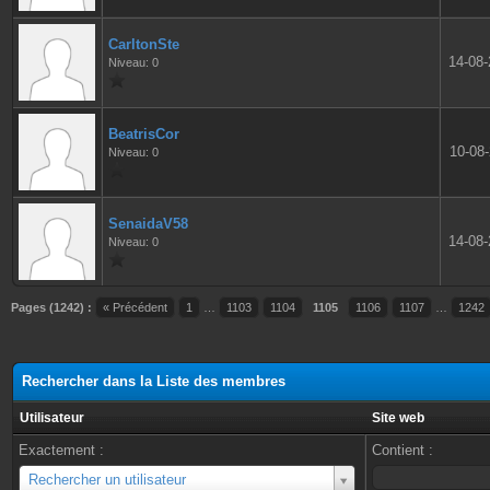
CarltonSte
14-08
Niveau: 0
BeatrisCor
10-08
Niveau: 0
SenaidaV58
14-08
Niveau: 0
Pages (1242) :
« Précédent
1
…
1103
1104
1105
1106
1107
…
1242
Rechercher dans la Liste des membres
Utilisateur
Site web
Exactement :
Contient :
Utilisateur
Rechercher un utilisateur