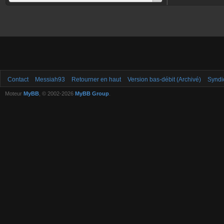
Contact
Messiah93
Retourner en haut
Version bas-débit (Archivé)
Syndi
Moteur
MyBB
, © 2002-2026
MyBB Group
.