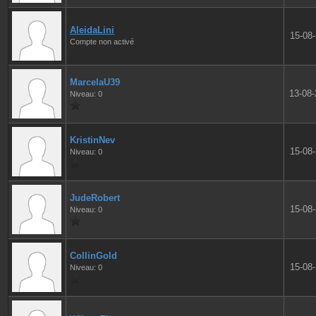
AleidaLini
15-08
Compte non activé
MarcelaU39
13-08
Niveau: 0
KristinNev
15-08
Niveau: 0
JudeRobert
15-08
Niveau: 0
CollinGold
15-08
Niveau: 0