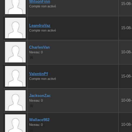
WilsonFinn
15-08
Compte non activé
LeandraVaz
15-08
Compte non activé
CharlesVan
10-08
Niveau: 0
ValentinPf
15-08
Compte non activé
JacksonZac
10-08
Niveau: 0
Wallace982
10-08
Niveau: 0