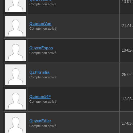
13-01
Compte non activé
QuintonVon
21-01
Compte non activé
QuyenEspos
18-02
Compte non activé
QZPKristia
25-02
Compte non activé
Quinton54F
12-03
Compte non activé
QuyenEdler
17-03
Compte non activé