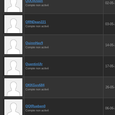
QUOAileen
02-05
Compte non activé
QRNDean221
03-05
Compte non activé
QuinnHay9
14-05
Compte non activé
QuentinUlr
17-05
Compte non activé
QKKGuy684
26-05
Compte non activé
QQIRueben0
06-06
Compte non activé