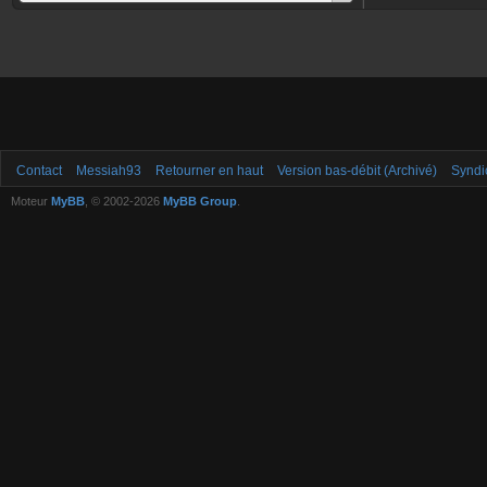
Contact
Messiah93
Retourner en haut
Version bas-débit (Archivé)
Syndi
Moteur
MyBB
, © 2002-2026
MyBB Group
.