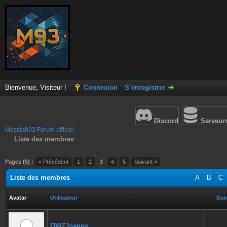
Bienvenue, Visiteur !
Connexion
S’enregistrer
Discord
Serveur
Messiah93 Forum officiel
Liste des membres
Pages (5) :
« Précédent
1
2
3
4
5
Suivant »
Liste des membres
A
B
C
Avatar
Utilisateur
Date
QWZJoanne