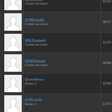
02-07
Compte non activé
QYRElena64
08-07
Compte non activé
QWLRueben6
12-07
Compte non activé
QXWCarmelo
04-08
Compte non activé
QuinnBeauc
10-06
Niveau: 0
QYRLola50
13-07
Niveau: 0