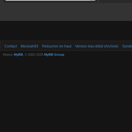
Contact
Messiah93
Retourner en haut
Version bas-débit (Archivé)
Syndi
Moteur
MyBB
, © 2002-2026
MyBB Group
.