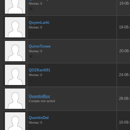
19-08
Niveau: 0
QuyenLarki
19-08
Niveau: 0
QuinnTrowe
20-08
Niveau: 0
QOZKari691
24-08
Niveau: 0
QuentinBox
28-08
Compte non activé
QuentinDal
10-09
Niveau: 0