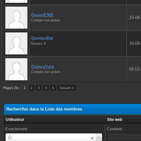
QuyenE965
15-09
Compte non activé
QuintonDal
16-09
Niveau: 0
QuincyYura
08-10
Compte non activé
Pages (5) :
1
2
3
4
5
Suivant »
Rechercher dans la Liste des membres
Utilisateur
Site web
Exactement :
Contient :
Utilisateur
Q