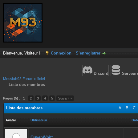
Bienvenue, Visiteur !
Connexion
S’enregistrer
Discord
Serveur
Messiah93 Forum officiel
Liste des membres
Pages (5) :
1
2
3
4
5
Suivant »
Liste des membres
A
B
C
Avatar
Utilisateur
Date
QuyenWhitt