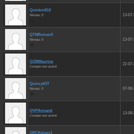
Quinton810
13-07
Niveau: 0
QTNRoman0
13-07
Niveau: 0
QZMMaurine
22-07
Compte non activé
Quincy65T
07-08
Niveau: 0
QVPArmand
13-08
Compte non activé
QRCKelsey1