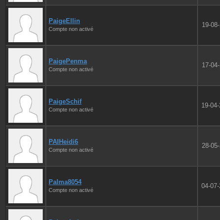
PaigeEllin
19-08
Compte non activé
PaigePenma
17-04
Compte non activé
PaigeSchif
19-04
Compte non activé
PAIHeidi6
28-05
Compte non activé
Palma8054
04-07
Compte non activé