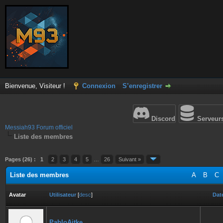
Bienvenue, Visiteur !
Connexion
S’enregistrer
Discord
Serveur
Messiah93 Forum officiel
Liste des membres
Pages (26) :
1
2
3
4
5
…
26
Suivant »
Liste des membres
A
B
C
Avatar
Utilisateur
[
desc
]
Date
PabloAitke