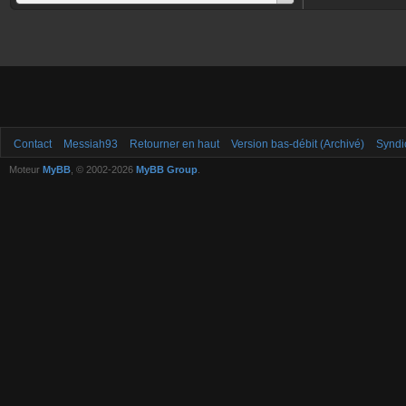
Contact
Messiah93
Retourner en haut
Version bas-débit (Archivé)
Syndi
Moteur
MyBB
, © 2002-2026
MyBB Group
.