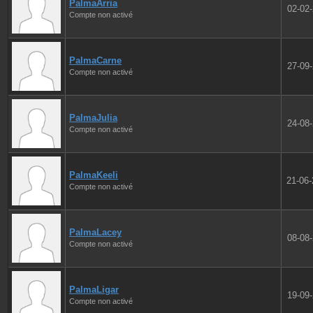
PalmaArria
02-02
Compte non activé
PalmaCarne
27-09
Compte non activé
PalmaJulia
24-08
Compte non activé
PalmaKeeli
21-06
Compte non activé
PalmaLacey
08-08
Compte non activé
PalmaLigar
19-09
Compte non activé