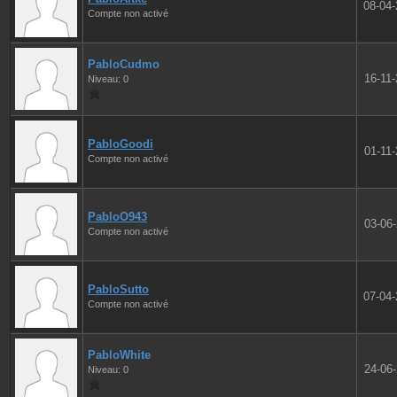
08-04
Compte non activé
PabloCudmo
16-11
Niveau: 0
PabloGoodi
01-11
Compte non activé
PabloO943
03-06
Compte non activé
PabloSutto
07-04
Compte non activé
PabloWhite
24-06
Niveau: 0