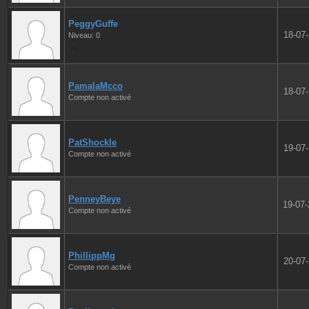
PeggyGuffe
18-07
Niveau: 0
PamalaMcco
18-07
Compte non activé
PatShockle
19-07
Compte non activé
PenneyBeye
19-07
Compte non activé
PhillippMg
20-07
Compte non activé