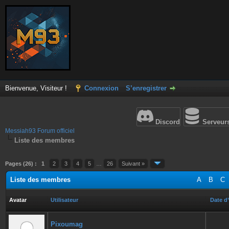
Bienvenue, Visiteur !
Connexion
S’enregistrer
Discord
Serveur
Messiah93 Forum officiel
Liste des membres
Pages (26) :
1
2
3
4
5
…
26
Suivant »
Liste des membres
A
B
C
Avatar
Utilisateur
Date d’
Pixoumag