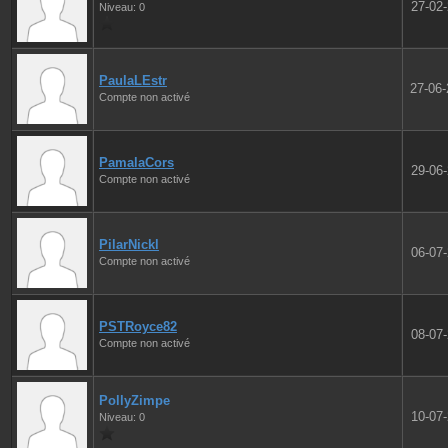
27-02
Niveau: 0
PaulaLEstr
27-06
Compte non activé
PamalaCors
29-06
Compte non activé
PilarNickl
06-07
Compte non activé
PSTRoyce82
08-07
Compte non activé
PollyZimpe
10-07
Niveau: 0