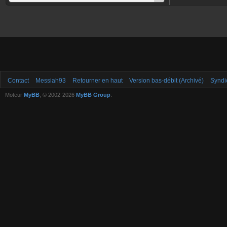
Contact
Messiah93
Retourner en haut
Version bas-débit (Archivé)
Syndi
Moteur
MyBB
, © 2002-2026
MyBB Group
.