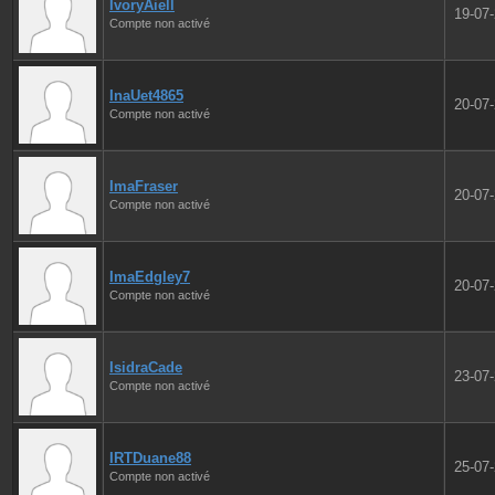
IvoryAiell
19-07
Compte non activé
InaUet4865
20-07
Compte non activé
ImaFraser
20-07
Compte non activé
ImaEdgley7
20-07
Compte non activé
IsidraCade
23-07
Compte non activé
IRTDuane88
25-07
Compte non activé