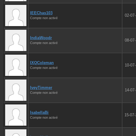
IEEChas103
02-07
Compte non activé
IndiaWoodr
08-07
Compte non activé
IXQColeman
10-07
Compte non activé
IveyTimmer
14-07
Compte non activé
IsabellaBi
15-07
Compte non activé