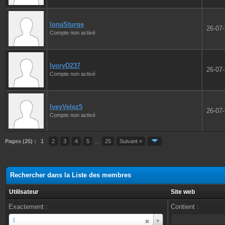
IonaSturge
26-07
Compte non activé
IvoryD237
26-07
Compte non activé
IveyVelez5
26-07
Compte non activé
Pages (25) :
1
2
3
4
5
…
25
Suivant »
Rechercher dans la Liste des membres
Utilisateur
Site web
Exactement :
Contient :
Utilisateur
I