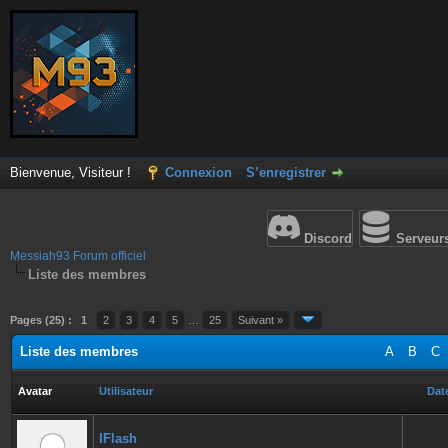
Bienvenue, Visiteur !
Connexion
S’enregistrer
Discord
Serveur
Messiah93 Forum officiel
Liste des membres
Pages (25) :
1
2
3
4
5
…
25
Suivant »
Liste des membres
A
B
C
Avatar
Utilisateur
Date
IFlash