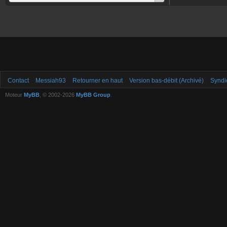
Contact
Messiah93
Retourner en haut
Version bas-débit (Archivé)
Syndi
Moteur
MyBB
, © 2002-2026
MyBB Group
.