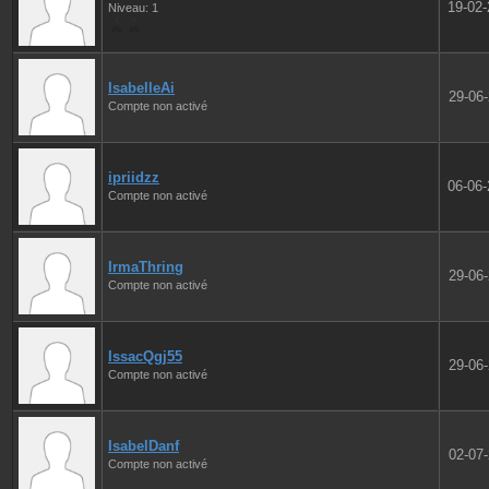
19-02
Niveau: 1
IsabelleAi
29-06
Compte non activé
ipriidzz
06-06
Compte non activé
IrmaThring
29-06
Compte non activé
IssacQgj55
29-06
Compte non activé
IsabelDanf
02-07
Compte non activé