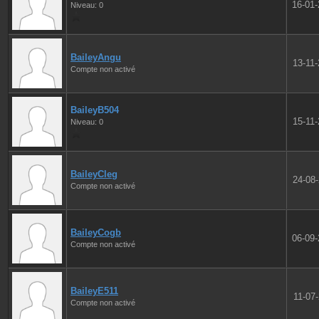
16-01
Niveau: 0
BaileyAngu
13-11
Compte non activé
BaileyB504
15-11
Niveau: 0
BaileyCleg
24-08
Compte non activé
BaileyCogb
06-09
Compte non activé
BaileyE511
11-07
Compte non activé