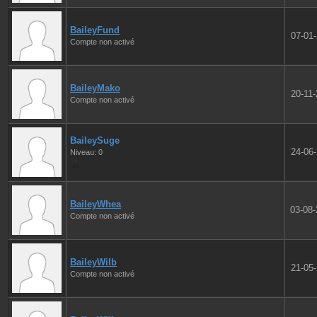
BaileyFund
07-01
Compte non activé
BaileyMako
20-11
Compte non activé
BaileySuge
24-06
Niveau: 0
BaileyWhea
03-08
Compte non activé
BaileyWilb
21-05
Compte non activé