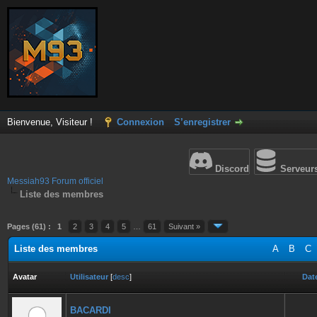
Bienvenue, Visiteur !
Connexion
S’enregistrer
Discord
Serveur
Messiah93 Forum officiel
Liste des membres
Pages (61) :
1
2
3
4
5
…
61
Suivant »
Liste des membres
A
B
C
Avatar
Utilisateur
[
desc
]
Date
BACARDI