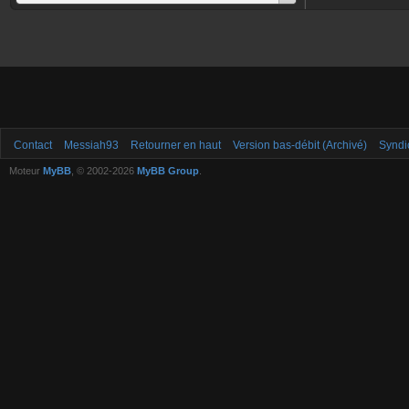
Contact
Messiah93
Retourner en haut
Version bas-débit (Archivé)
Syndi
Moteur
MyBB
, © 2002-2026
MyBB Group
.