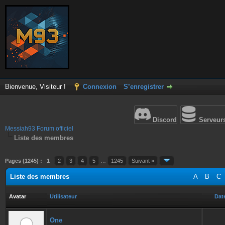
Bienvenue, Visiteur !
Connexion
S’enregistrer
Discord
Serveur
Messiah93 Forum officiel
Liste des membres
Pages (1245) :
1
2
3
4
5
…
1245
Suivant »
Liste des membres
A
B
C
Avatar
Utilisateur
Date
One