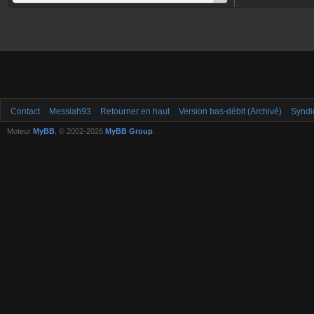
Contact
Messiah93
Retourner en haut
Version bas-débit (Archivé)
Syndi
Moteur
MyBB
, © 2002-2026
MyBB Group
.