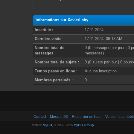
Informations sur XavierLaby
Inscrit le :
17-11-2024
Dernière visite
17-11-2024, 06:13 AM
Nombre total de
0 (0 messages par jour | 0 p
messages :
messages)
Nombre total de sujets :
0 (0 sujets par jour | 0 pour
Temps passé en ligne :
Aucune inscription
Membres parrainés :
0
Contact
Messiah93
Retourner en haut
Version bas-débit
Moteur
MyBB
, © 2002-2026
MyBB Group
.