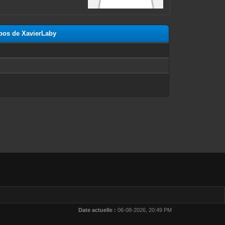
opos de XavierLaby
n
Date actuelle :
06-08-2026, 20:49 PM