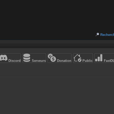
Recherc
Discord
Serveurs
Donation
Public
FastD