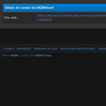
Détails de contact de DXDMilton0
https://Aat.or.tz/en/index.php/community/profile/
Site web :
cke36132/
Contact
Messiah93
Retourner en haut
Version bas-débit (Archivé)
Syndi
Moteur
MyBB
, © 2002-2026
MyBB Group
.