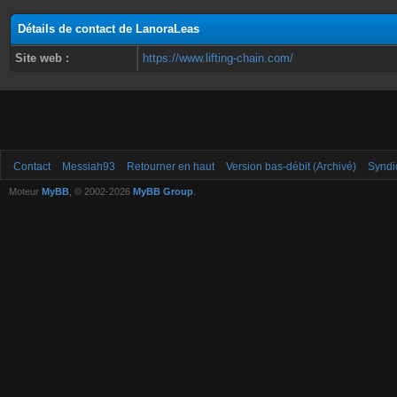
Détails de contact de LanoraLeas
Site web :
https://www.lifting-chain.com/
Contact
Messiah93
Retourner en haut
Version bas-débit (Archivé)
Syndi
Moteur
MyBB
, © 2002-2026
MyBB Group
.