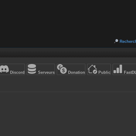
Recherc
Discord
Serveurs
Donation
Public
FastD