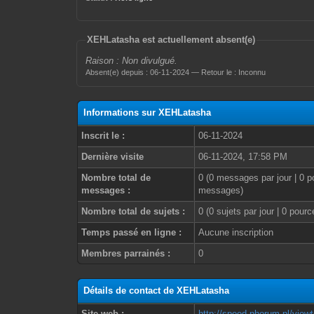
XEHLatasha est actuellement absent(e)
Raison : Non divulgué.
Absent(e) depuis : 06-11-2024 — Retour le : Inconnu
Informations sur XEHLatasha
Inscrit le :
06-11-2024
Dernière visite
06-11-2024, 17:58 PM
Nombre total de
0 (0 messages par jour | 0 p
messages :
messages)
Nombre total de sujets :
0 (0 sujets par jour | 0 pour
Temps passé en ligne :
Aucune inscription
Membres parrainés :
0
Détails de contact de XEHLatasha
Site web :
http://speed.phorum.pl/vie