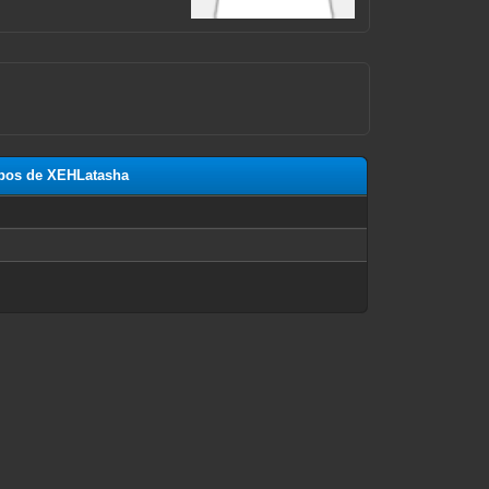
ropos de XEHLatasha
n