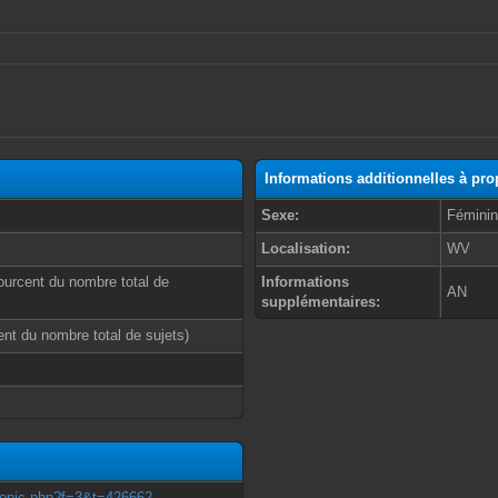
Informations additionnelles à p
Sexe:
Fémini
Localisation:
WV
ourcent du nombre total de
Informations
AN
supplémentaires:
cent du nombre total de sujets)
wtopic.php?f=3&t=426662