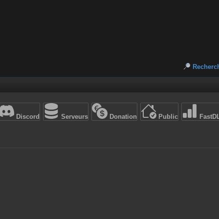
Recherc
Discord
Serveurs
Donation
Public
FastD