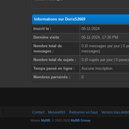
Informations sur DorisS2669
Inscrit le :
05-11-2024
Dernière visite
05-11-2024, 17:26 PM
Nombre total de
0 (0 messages par jour | 0 p
messages :
messages)
Nombre total de sujets :
0 (0 sujets par jour | 0 pour
Temps passé en ligne :
Aucune inscription
Membres parrainés :
0
Contact
Messiah93
Retourner en haut
Version bas-débit
Moteur
MyBB
, © 2002-2026
MyBB Group
.