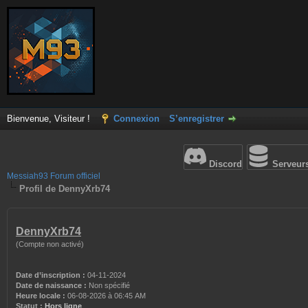
Bienvenue, Visiteur !
Connexion
S’enregistrer
Discord
Serveur
Messiah93 Forum officiel
Profil de DennyXrb74
DennyXrb74
(Compte non activé)
Date d’inscription :
04-11-2024
Date de naissance :
Non spécifié
Heure locale :
06-08-2026 à 06:45 AM
Statut :
Hors ligne