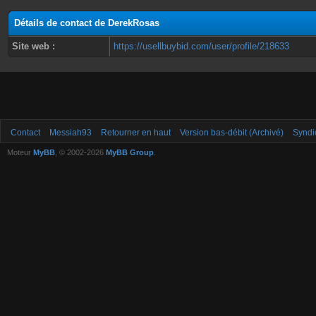
Détails de contact de DerekRosas
Site web :
https://usellbuybid.com/user/profile/218633
Contact
Messiah93
Retourner en haut
Version bas-débit (Archivé)
Syndi
Moteur
MyBB
, © 2002-2026
MyBB Group
.