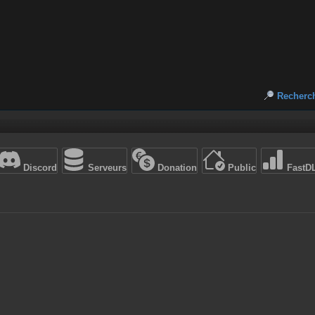
Recherc
Discord
Serveurs
Donation
Public
FastD