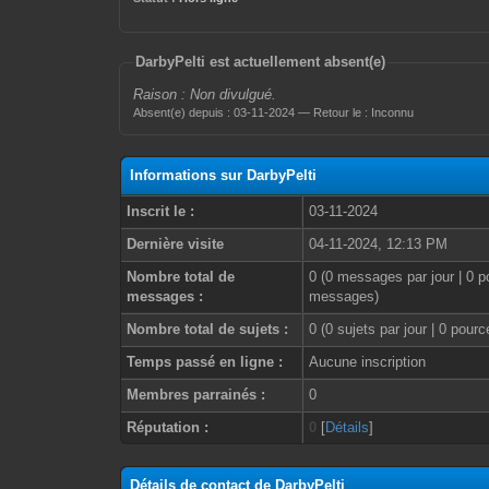
DarbyPelti est actuellement absent(e)
Raison : Non divulgué.
Absent(e) depuis : 03-11-2024 — Retour le : Inconnu
Informations sur DarbyPelti
Inscrit le :
03-11-2024
Dernière visite
04-11-2024, 12:13 PM
Nombre total de
0 (0 messages par jour | 0 p
messages :
messages)
Nombre total de sujets :
0 (0 sujets par jour | 0 pour
Temps passé en ligne :
Aucune inscription
Membres parrainés :
0
Réputation :
0
[
Détails
]
Détails de contact de DarbyPelti