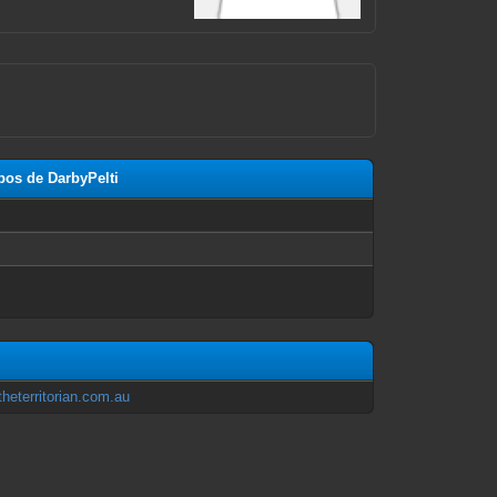
pos de DarbyPelti
n
theterritorian.com.au