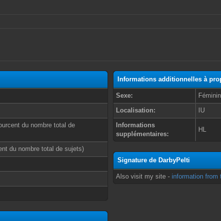
Informations additionnelles à pro
Sexe:
Fémini
Localisation:
IU
ourcent du nombre total de
Informations
HL
supplémentaires:
cent du nombre total de sujets)
Signature de DarbyPelti
Also visit my site -
information from 