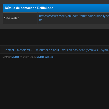
Détails de contact de DelilaLope
https://WWW.Meetyobi.com/forums/users/sallyse
Site web :
0/
Contact
Messiah93
Retourner en haut
Version bas-débit (Archivé)
Syndi
Moteur
MyBB
, © 2002-2026
MyBB Group
.