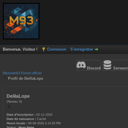
Bienvenue, Visiteur !
Connexion
S’enregistrer
Discord
Serveur
Messiah93 Forum officiel
Profil de DelilaLope
DelilaLope
(Niveau: 0)
Date d’inscription :
02-11-2024
Date de naissance :
Caché
Heure locale :
08-08-2026 à 14:20 PM
Statut :
Hors ligne