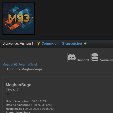
Bienvenue, Visiteur !
Connexion
S’enregistrer
Discord
Serveur
Messiah93 Forum officiel
Profil de MeghanSuge
MeghanSuge
(Niveau: 0)
Date d’inscription :
31-10-2024
Date de naissance :
Caché (39 ans)
Heure locale :
09-08-2026 à 10:55 AM
Statut :
Hors ligne