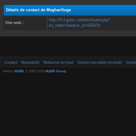
Détails de contact de MeghanSuge
http://Pr.Lgubiz.net/bbs/board.php?
Site web :
bo_table=free&wr_id=655474
Contact
Messiah93
Retourner en haut
Version bas-débit (Archivé)
Syndi
Moteur
MyBB
, © 2002-2026
MyBB Group
.