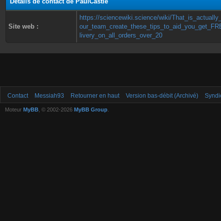
Détails de contact de PaulCastle
https://sciencewiki.science/wiki/That_is_actuall
Site web :
our_team_create_these_tips_to_aid_you_get_F
livery_on_all_orders_over_20
Contact
Messiah93
Retourner en haut
Version bas-débit (Archivé)
Syndi
Moteur
MyBB
, © 2002-2026
MyBB Group
.