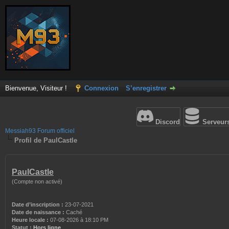
Bienvenue, Visiteur !
Connexion
S’enregistrer
Discord
Serveur
Messiah93 Forum officiel
Profil de PaulCastle
PaulCastle
(Compte non activé)
Date d’inscription :
23-07-2021
Date de naissance :
Caché
Heure locale :
07-08-2026 à 18:10 PM
Statut :
Hors ligne